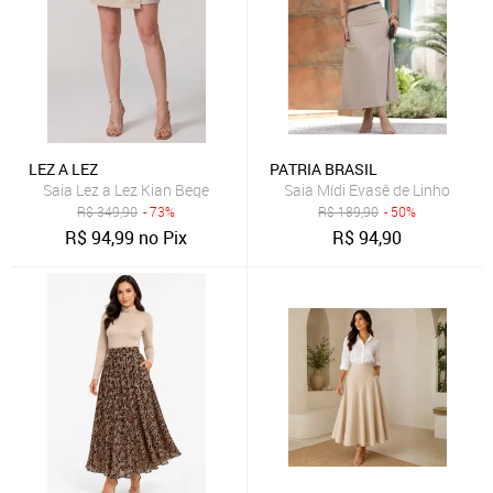
LEZ A LEZ
PATRIA BRASIL
Saia Lez a Lez Kian Bege
Saia Mídi Evasê de Linho
R$
349,90
- 73%
R$
189,90
- 50%
R$
94,99
no Pix
R$
94,90