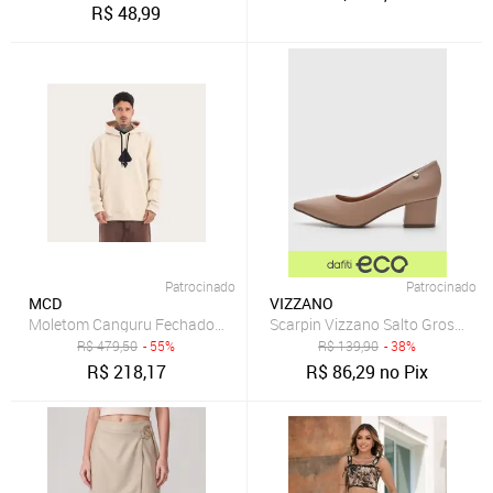
R$
48,99
Patrocinado
Patrocinado
MCD
VIZZANO
Moletom Canguru Fechado Logo
Scarpin Vizzano Salto Grosso B
R$
479,50
- 55%
R$
139,90
- 38%
R$
218,17
R$
86,29
no Pix