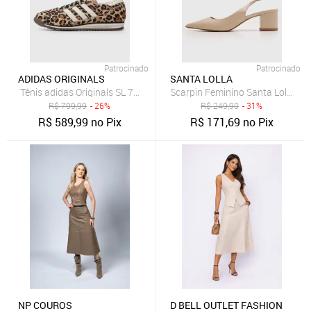
Patrocinado
Patrocinado
ADIDAS ORIGINALS
SANTA LOLLA
Tênis adidas Originals SL 72 OG Marrom
Scarpin Feminino Santa Lolla Sli
R$
799,99
- 26%
R$
249,90
- 31%
R$
589,99
no Pix
R$
171,69
no Pix
NP COUROS
D BELL OUTLET FASHION