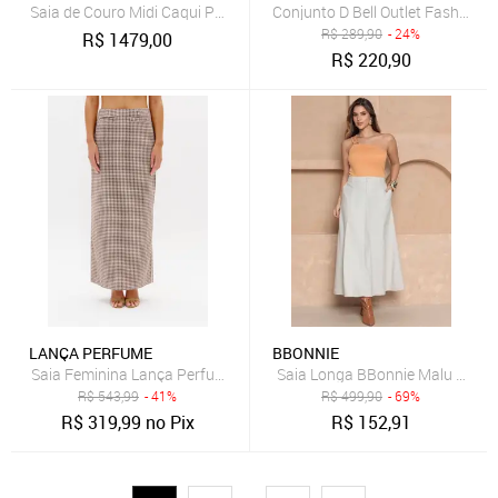
Saia de Couro Midi Caqui Pelica
Conjunto D Bell Outlet Fashion L
R$
289,90
- 24%
R$
1479,00
R$
220,90
LANÇA PERFUME
BBONNIE
Saia Feminina Lança Perfume Longa Xadrez Bege
Saia Longa BBonnie Malu – Lin
R$
543,99
- 41%
R$
499,90
- 69%
R$
319,99
no Pix
R$
152,91