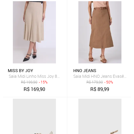
MISS BY JOY
HNO JEANS
Saia Midi Linho Miss Joy 8492 Evasê Recortes Bege
Saia Midi HNO Jeans Evasê com 
R$
199,90
- 15%
R$
179,90
- 50%
R$
169,90
R$
89,99