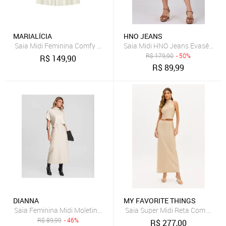
MARIALÍCIA
HNO JEANS
Saia Midi Feminina Comfy Franzida Marialícia Bege
Saia Midi HNO Jeans Evasê com C
R$
179,90
- 50%
R$
149,90
R$
89,99
DIANNA
MY FAVORITE THINGS
Saia Feminina Midi Moletinho Texturizado Dianna Bege
Saia Super Midi Reta Com Fenda
R$
89,99
- 46%
R$
277,00