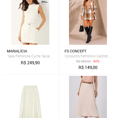
MARIALÍCIA
FS CONCEPT
Saia Feminina Curta Sarja Bolsos Marialícia Bege
Conjunto Feminino Xadrez Blazer
R$
369,00
- 60%
R$
249,90
R$
149,00