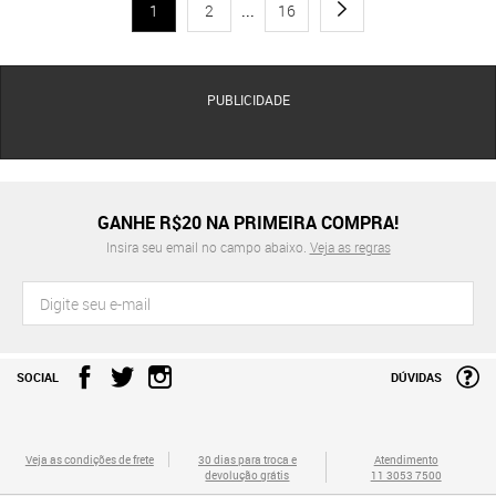
1
2
...
16
PUBLICIDADE
GANHE R$20 NA PRIMEIRA COMPRA!
Insira seu email no campo abaixo.
Veja as regras
SOCIAL
DÚVIDAS
Veja as condições de frete
30 dias para troca e
Atendimento
devolução grátis
11 3053 7500