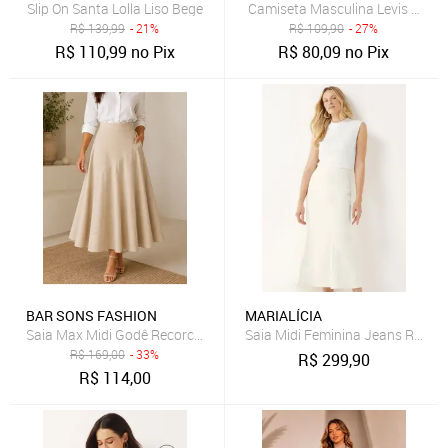
Slip On Santa Lolla Liso Bege
Camiseta Masculina Levis Slim 
R$
139,99
- 21%
R$
109,90
- 27%
R$
110,99
no Pix
R$
80,09
no Pix
BAR SONS FASHION
MARIALÍCIA
Saia Max Midi Godê Recorco Assimetrico Cintura Alta em Linho Mis
Saia Midi Feminina Jeans Recort
R$
169,00
- 33%
R$
299,90
R$
114,00