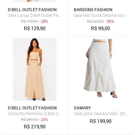
D BELL OUTLET FASHION
BARSONS FASHION
Saia Longa D Bell Outlet Fashion Estampa Floral Preto e Bege
Saia Midi Godê Detalhe Assimet
R$
179,90
- 28%
R$
223,00
- 56%
R$
129,90
R$
99,00
D BELL OUTLET FASHION
SAWARY
Conjunto Feminino D Bell Outlet Fashion Bege
Saia Linho Sawary Midi - 280474
R$
289,90
- 24%
R$
199,90
R$
219,90