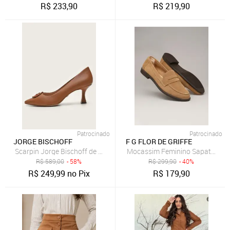
R$
233,90
R$
219,90
Patrocinado
Patrocinado
JORGE BISCHOFF
F G FLOR DE GRIFFE
Scarpin Jorge Bischoff de Couro Logo Caramelo
Mocassim Feminino Sapato Em Co
R$
589,00
- 58%
R$
299,90
- 40%
R$
249,99
no Pix
R$
179,90