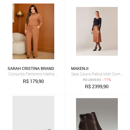
SARAH CRISTINA BRAND
MAKENJI
Saia Couro Pelica Midi Com Bot
Conjunto Feminino Malha Cotelê Comfy Premium Inverno Caramelo
R$
2699,90
- 11%
R$
179,90
R$
2399,90