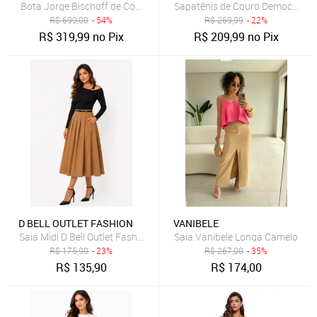
Bota Jorge Bischoff de Couro Cano Curto Caramelo
Sapatênis de Couro Democrata 
R$
699,00
- 54%
R$
269,99
- 22%
R$
319,99
no Pix
R$
209,99
no Pix
D BELL OUTLET FASHION
VANIBELE
Saia Midi D Bell Outlet Fashion Evasê Com Pregas Caramelo
Saia Vanibele Longa Camelo
R$
175,90
- 23%
R$
267,00
- 35%
R$
135,90
R$
174,00