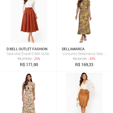
D BELL OUTLET FASHION
DELLAMARCA
Saia Midi Evasê D Bell Outlet Fashion Cinto Encapado Caramelo
Conjunto Dellamarca Saia e Blu
R$
215,90
- 20%
R$
241,90
- 30%
R$
171,90
R$
169,33