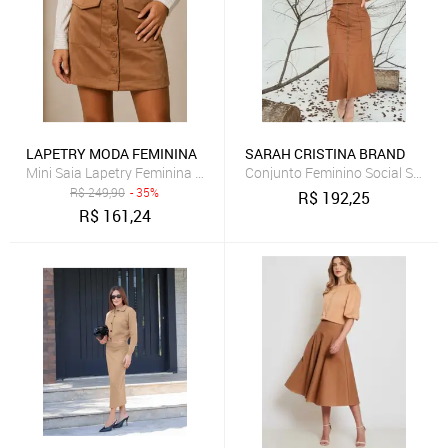
LAPETRY MODA FEMININA
SARAH CRISTINA BRAND
Mini Saia Lapetry Feminina em Suede com Bolsos Frontais e Lapela
R$
249,90
- 35%
R$
192,25
R$
161,24