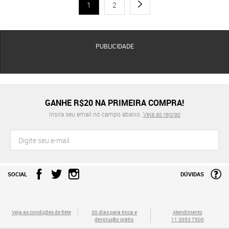
1
2
PUBLICIDADE
GANHE R$20 NA PRIMEIRA COMPRA!
Insira seu email no campo abaixo.
Veja as regras
SOCIAL
DÚVIDAS
Veja as condições de frete
30 dias para troca e
Atendimento
devolução grátis
11 3053 7500