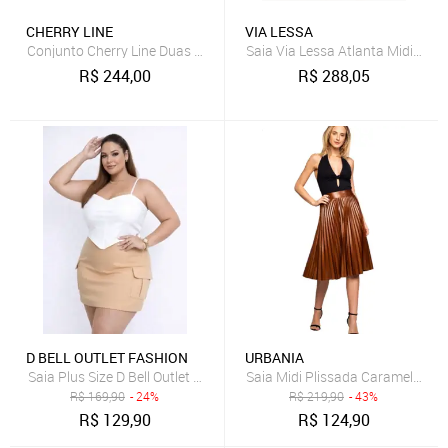
CHERRY LINE
VIA LESSA
Conjunto Cherry Line Duas Peças Blusa Botão Manga Longa Saia Mi
Saia Via Lessa Atlanta Midi Mod
R$
244,00
R$
288,05
D BELL OUTLET FASHION
URBANIA
Saia Plus Size D Bell Outlet Fashion Cargo Caramelo
Saia Midi Plissada Caramelo Urb
R$
169,90
- 24%
R$
219,90
- 43%
R$
129,90
R$
124,90