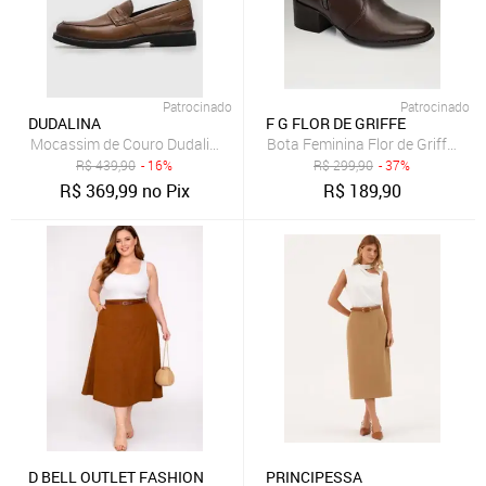
Patrocinado
Patrocinado
DUDALINA
F G FLOR DE GRIFFE
Mocassim de Couro Dudalina Penny Loafer Caramelo
Bota Feminina Flor de Griffe Em
R$
439,90
- 16%
R$
299,90
- 37%
R$
369,99
no Pix
R$
189,90
D BELL OUTLET FASHION
PRINCIPESSA