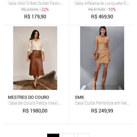
Saia Midi D Bell Outlet Fashion Plus Size Lisa Caramelo
Saia Alfaiataria Longuete Canela
R$
229,90
- 22%
R$
519,90
- 10%
R$
179,90
R$
469,90
MESTRES DO COURO
SMK
Saia de Couro Pelica Maxi Maldivas Caramelo
Saia Curta Feminina em Neo Co
R$
1980,00
R$
249,99