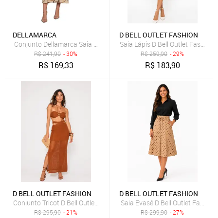
DELLAMARCA
D BELL OUTLET FASHION
Conjunto Dellamarca Saia e Blusa Estampada Fitas Bege
Saia Lápis D Bell Outlet Fashion
R$
241,90
- 30%
R$
259,90
- 29%
R$
169,33
R$
183,90
D BELL OUTLET FASHION
D BELL OUTLET FASHION
Conjunto Tricot D Bell Outlet Fashion Top de Amarração Caramelo
Saia Evasê D Bell Outlet Fashio
R$
295,90
- 21%
R$
299,90
- 27%