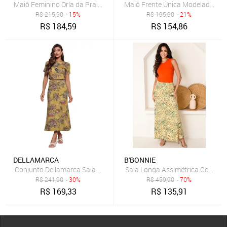
Maiô Feminino Orla da Praia Com Saia Saída De Praia E Bojo Com A
Maiô Frente Única Modelador Or
R$
215,90
- 15%
R$
195,90
- 21%
R$
184,59
R$
154,86
DELLAMARCA
B'BONNIE
Conjunto Dellamarca Saia e Blusa Estampada Floral Ocre
Saia Longa Assimétrica Com Bols
R$
241,90
- 30%
R$
459,90
- 70%
R$
169,33
R$
135,91