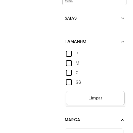
valor.
P
M
G
GG