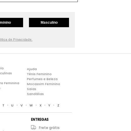
minino
Masculino
lítica de Privacidade.
lo
Ajuda
culinas
Tênis Feminino
Perfumes e Beleza
ns Feminina
Mocassim Feminino
s
Saias
Sandálias
•
•
•
•
•
•
•
T
U
V
W
X
Y
Z
ENTREGAS
Frete grátis