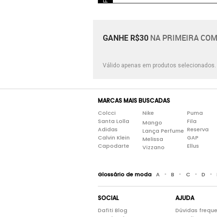
NA PRIMEIRA COM
GANHE R$30
Válido apenas em produtos selecionados
MARCAS MAIS BUSCADAS
Colcci
Nike
Puma
Santa Lolla
Fila
Mango
Adidas
Reserva
Lança Perfume
Calvin Klein
GAP
Melissa
Capodarte
Ellus
Vizzano
•
•
•
•
Glossário de moda
A
B
C
D
SOCIAL
AJUDA
Dafiti Blog
Dúvidas frequ