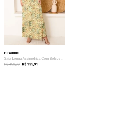
B'Bonnie
Saia Longa Assimétrica Com Bolsos B’Bonn...
R$ 459,90
R$ 135,91