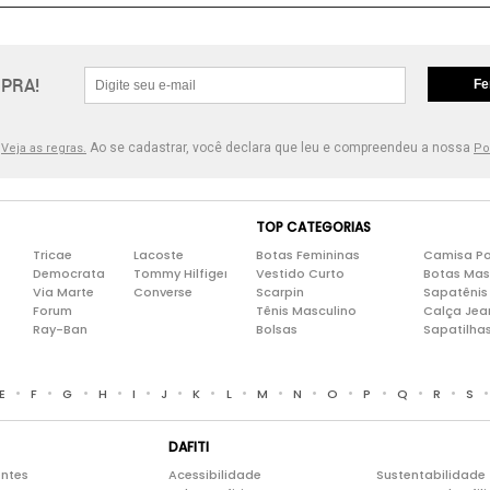
PRA!
Fe
.
Ao se cadastrar, você declara que leu e compreendeu a nossa
Veja as regras.
Po
TOP CATEGORIAS
Tricae
Lacoste
Botas Femininas
Camisa Po
Democrata
Tommy Hilfiger
Vestido Curto
Botas Mas
Via Marte
Converse
Scarpin
Sapatênis
Forum
Tênis Masculino
Calça Jea
Ray-Ban
Bolsas
Sapatilha
•
•
•
•
•
•
•
•
•
•
•
•
•
•
E
F
G
H
I
J
K
L
M
N
O
P
Q
R
S
DAFITI
entes
Acessibilidade
Sustentabilidade