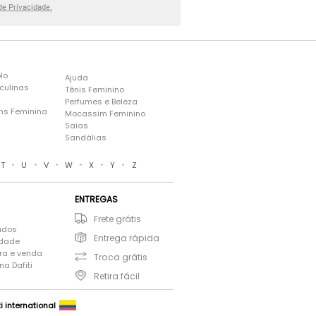
 de Privacidade.
lo
Ajuda
culinas
Tênis Feminino
Perfumes e Beleza
ns Feminina
Mocassim Feminino
s
Saias
Sandálias
•
•
•
•
•
•
T
U
V
W
X
Y
Z
ENTREGAS
Frete grátis
ados
Entrega rápida
idade
ra e venda
Troca grátis
a Dafiti
Retira fácil
ti international