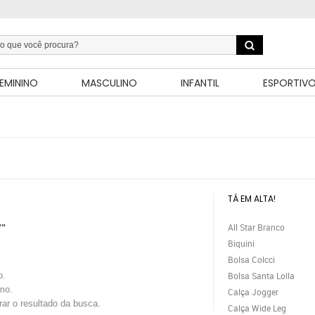
EMININO
MASCULINO
INFANTIL
ESPORTIV
TÁ EM ALTA!
All Star Branco
""
Biquini
Bolsa Colcci
o.
Bolsa Santa Lolla
mo.
Calça Jogger
trar o resultado da busca.
Calça Wide Leg