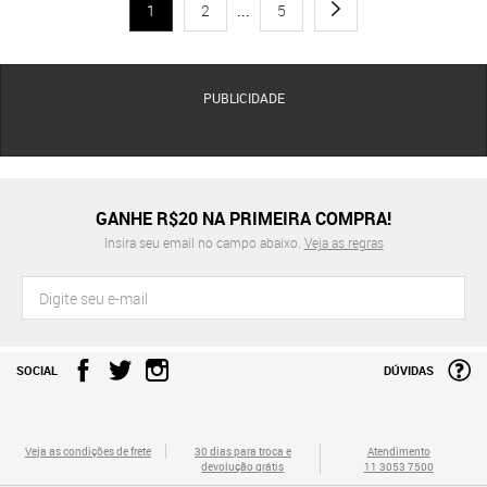
1
2
...
5
PUBLICIDADE
GANHE R$20 NA PRIMEIRA COMPRA!
Insira seu email no campo abaixo.
Veja as regras
SOCIAL
DÚVIDAS
Veja as condições de frete
30 dias para troca e
Atendimento
devolução grátis
11 3053 7500