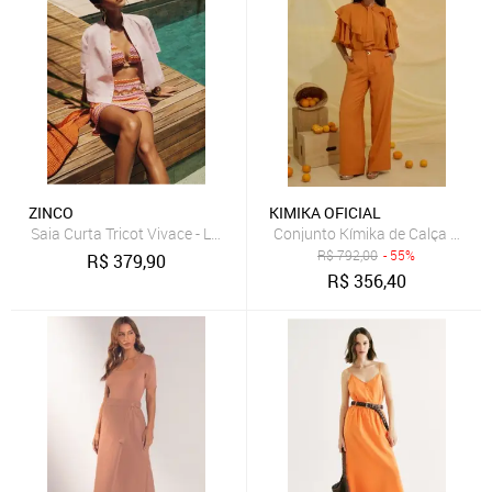
ZINCO
KIMIKA OFICIAL
Saia Curta Tricot Vivace - Laranja
Conjunto Kímika de Calça Cós Al
R$
792,00
- 55%
R$
379,90
R$
356,40