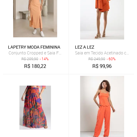
LAPETRY MODA FEMININA
LEZ A LEZ
Conjunto Cropped e Saia Fenda Alfaiataria Lapetry Moda Blogueira
Saia em Tecido Acetinado com B
R$
209,90
- 14%
R$
249,90
- 60%
R$
180,22
R$
99,96