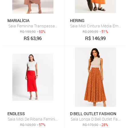
MARIALÍCIA
HERING
Saia Feminina Transpassada Marialícia Laranja
Saia Midi Cintura Média Em Pea
R$
159,90
- 60%
R$
299,99
- 51%
R$
63,96
R$
146,99
ENDLESS
D BELL OUTLET FASHION
Saia Midi De Ribana Feminina Endless Laranja
Saia Longa D Bell Outlet Fashion
R$
109,99
- 57%
R$
179,90
- 28%