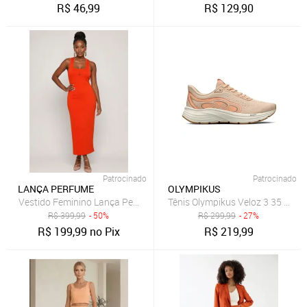
R$
46,99
R$
129,90
Patrocinado
Patrocinado
LANÇA PERFUME
OLYMPIKUS
Vestido Feminino Lança Perfume Longo Alças Largas Laranja
Tênis Olympikus Veloz 3 35 Laran
R$
399,99
- 50%
R$
299,99
- 27%
R$
199,99
no Pix
R$
219,99