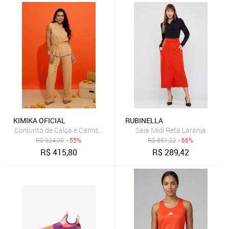
KIMIKA OFICIAL
RUBINELLA
Conjunto de Calça e Camisa sem Mangas Laranja
Saia Midi Reta Laranja
R$
924,00
- 55%
R$
851,22
- 66%
R$
415,80
R$
289,42