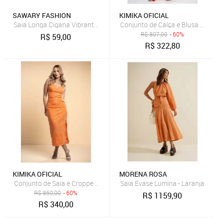
SAWARY FASHION
KIMIKA OFICIAL
Conjunto de Calça e Blusa Alça 
Saia Longa Cigana Vibrante SAWARY FASHION LARANJA
R$
807,00
- 60%
R$
59,00
R$
322,80
KIMIKA OFICIAL
MORENA ROSA
Conjunto de Saia e Cropped de Alça Paete Laranja
Saia Evase Lumina - Laranja
R$
850,00
- 60%
R$
1159,90
R$
340,00