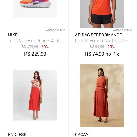
Patrocinado
Patrocinado
NIKE
ADIDAS PERFORMANCE
Tênis Nike Flex Runner 4 Infantil
Regata Feminina adidas Perform
R$
379,99
- 39%
R$
99,99
- 25%
R$
229,99
R$
74,99
no Pix
ENDLESS
CACAY