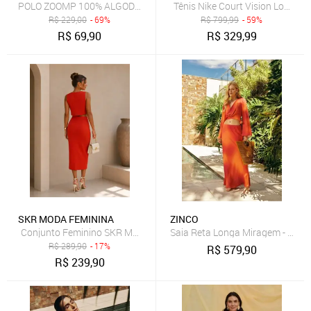
POLO ZOOMP 100% ALGODÃO
Tênis Nike Court Vision Low Ma
R$
229,00
- 69%
R$
799,99
- 59%
R$
69,90
R$
329,99
SKR MODA FEMININA
ZINCO
Conjunto Feminino SKR MODA Linho Saia Midi e Cropped Elegante T
Saia Reta Longa Miragem - Laran
R$
289,90
- 17%
R$
579,90
R$
239,90