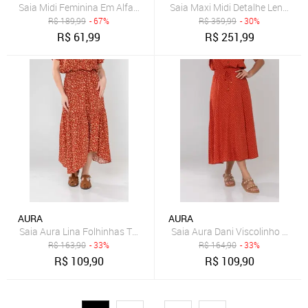
Saia Midi Feminina Em Alfaiataria Endless Laranja
Saia Maxi Midi Detalhe Lenço
R$
189,99
- 67%
R$
359,99
- 30%
R$
61,99
R$
251,99
AURA
AURA
Saia Aura Lina Folhinhas Terracota
Saia Aura Dani Viscolinho Poá T
R$
163,90
- 33%
R$
164,90
- 33%
R$
109,90
R$
109,90