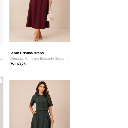
Sarah Cristina Brand
ia Midi D Bell Outlet Fashion Fenda Marrom
Conjunto Feminino Elegante Social para T...
R$ 163,25