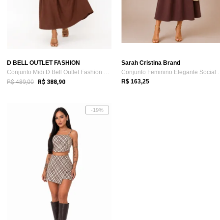
D BELL OUTLET FASHION
Sarah Cristina Brand
Conjunto Midi D Bell Outlet Fashion Marr...
Conjunto Feminin
R$ 489,00
R$ 163,25
R$ 388,90
-19%