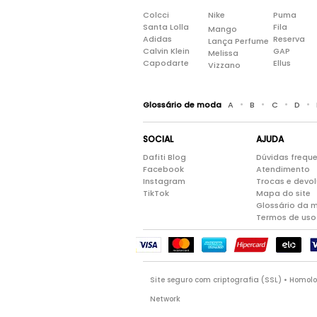
Colcci
Nike
Puma
Santa Lolla
Fila
Mango
Adidas
Reserva
Lança Perfume
Calvin Klein
GAP
Melissa
Capodarte
Ellus
Vizzano
•
•
•
•
Glossário de moda
A
B
C
D
SOCIAL
AJUDA
Dafiti Blog
Dúvidas frequ
Facebook
Atendimento
Instagram
Trocas e devo
TikTok
Mapa do site
Glossário da 
Termos de uso
Site seguro com criptografia (SSL) • Homo
Network