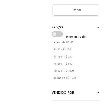
Caramelo
Castanho
Cinza
Cobre
Cáqui
Dourado
abaixo de R$ 50
Estampado
R$ 50 - R$ 150
Floral
R$ 150 - R$ 250
Grafite
R$ 250 - R$ 500
R$ 500 - R$ 1000
Marrom
acima de R$ 1000
Nude
Off-white
Onça
Preto