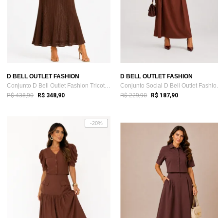
D BELL OUTLET FASHION
D BELL OUTLET FASHION
Conjunto D Bell Outlet Fashion Tricot Marrom
Conjunto 
R$ 438,90
R$ 229,90
R$ 348,90
R$ 187,90
-20%