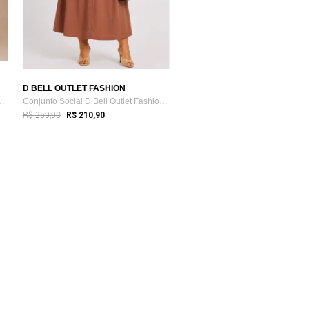
D BELL OUTLET FASHION
o Elegante Social para T...
Conjunto Social D Bell Outlet Fashion Pl...
R$ 259,90
R$ 210,90