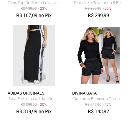
Tênis Slip On Santa Lolla New Preto
Tênis Nike Revolution 8 Feminin
R$
139,90
- 23%
R$
399,99
- 25%
R$
107,09
no Pix
R$
299,99
ADIDAS ORIGINALS
DIVINA GATA
Saia Feminina adidas Originals Adibreak SK Preta
R$
399,99
- 20%
R$
249,90
- 42%
R$
319,99
no Pix
R$
143,92