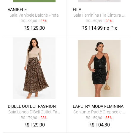
VANIBELE
FILA
Saia Vanibele Balonê Preta
Saia Feminina Fila Cintura Médi
R$
199,00
- 35%
R$
159,99
- 28%
R$
129,00
R$
114,99
no Pix
D BELL OUTLET FASHION
LAPETRY MODA FEMININA
Saia Longa D Bell Outlet Fashion Estampa Floral Preto e Bege
Conjunto Paetê Cropped e Saia L
R$
179,90
- 28%
R$
159,90
- 35%
R$
129,90
R$
104,30