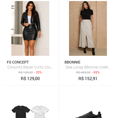
FS CONCEPT
BBONNIE
Conjunto Blazer Curto Courinho PU E Saia Curta Cintura Alta Moda
Saia Longa BBonnie Violeta – L
R$
199,00
- 35%
R$
499,90
- 69%
R$
129,00
R$
152,91