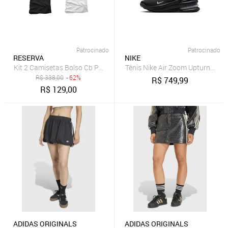
Patrocinado
Patrocinado
RESERVA
NIKE
Kit 2 Camisetas Bolso Cb Pica-Pau Xadrez Reserva - PRETO/BRANCO
Tênis Nike Air Zoom Upturn Masc
R$
338,00
- 62%
R$
749,99
R$
129,00
ADIDAS ORIGINALS
ADIDAS ORIGINALS