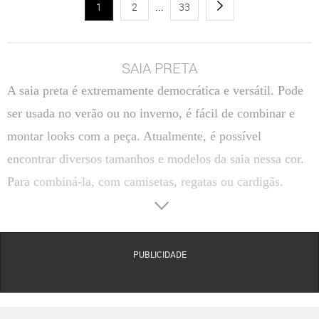
1
2
...
33
SAIA PRETA
A saia preta é extremamente democrática e versátil. Pode
ser usada no verão ou no inverno, é fácil de combinar e
montar looks com a peça. Atualmente, é possível
encontrar diversos tamanhos e modelos da saia nessa cor.
Para combiná-la, com camisetas, regatas ou cardigãs.
PUBLICIDADE