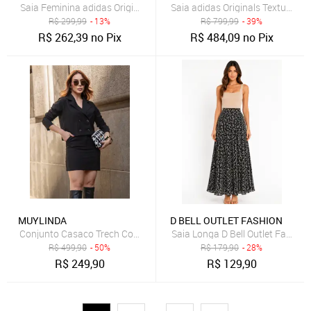
Saia Feminina adidas Originals Balloon Preta
Saia adidas Originals Textura Cr
R$
299,99
- 13%
R$
799,99
- 39%
R$
262,39
no Pix
R$
484,09
no Pix
MUYLINDA
D BELL OUTLET FASHION
Conjunto Casaco Trech Coat e Saia Muy Linda Preto
Saia Longa D Bell Outlet Fashio
R$
499,90
- 50%
R$
179,90
- 28%
R$
249,90
R$
129,90