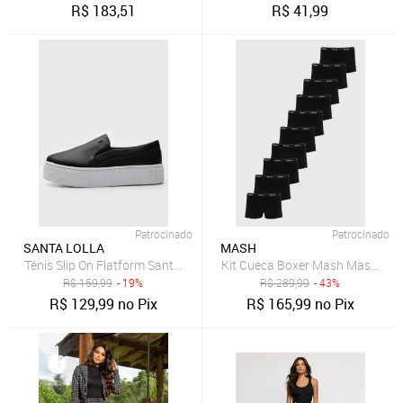
R$
183,51
R$
41,99
Patrocinado
Patrocinado
SANTA LOLLA
MASH
Tênis Slip On Flatform Santa Lolla Liso Preto
Kit Cueca Boxer Mash Masculina 
R$
159,99
- 19%
R$
289,99
- 43%
R$
129,99
no Pix
R$
165,99
no Pix