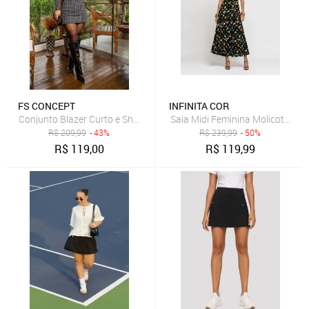
FS CONCEPT
INFINITA COR
Conjunto Blazer Curto e Short Saia Curto Xadrez
Saia Midi Feminina Molicotton Vi
R$
209,99
- 43%
R$
239,99
- 50%
R$
119,00
R$
119,99