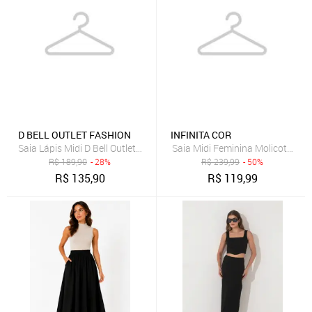
D BELL OUTLET FASHION
INFINITA COR
Saia Lápis Midi D Bell Outlet Fashion Com Zíper Preto
Saia Midi Feminina Molicotton Vi
R$
189,90
- 28%
R$
239,99
- 50%
R$
135,90
R$
119,99