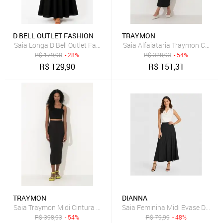
D BELL OUTLET FASHION
TRAYMON
Saia Longa D Bell Outlet Fashion Elegante Com Bolsos Preto
Saia Alfaiataria Traymon Com F
R$
179,90
- 28%
R$
328,93
- 54%
R$
129,90
R$
151,31
TRAYMON
DIANNA
Saia Traymon Midi Cintura Alta Preto
Saia Feminina Midi Evase Dianna
R$
398,93
- 54%
R$
79,99
- 48%