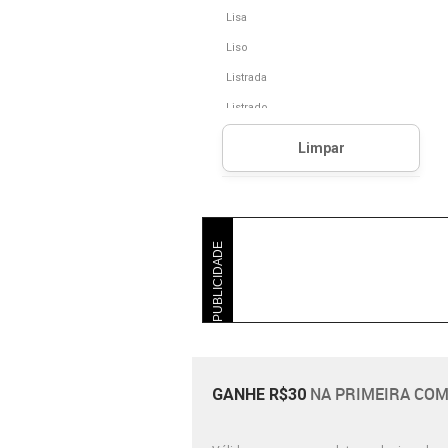
Lisa
Liso
Listrada
Listrado
Poá
Sem Estampa
Xadrez
PUBLICIDADE
NA PRIMEIRA COM
GANHE R$30