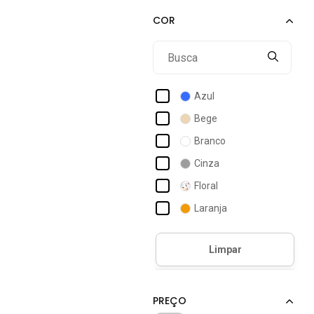
Azul
Bege
Branco
Cinza
Floral
Laranja
Marrom
Off-white
Preto
Verde