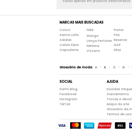
Válido apenas em produtos selecionados
MARCAS MAIS BUSCADAS
Colcci
Nike
Puma
Santa Lolla
Fila
Mango
Adidas
Reserva
Lança Perfume
Calvin Klein
GAP
Melissa
Capodarte
Ellus
Vizzano
•
•
•
•
Glossário de moda
A
B
C
D
SOCIAL
AJUDA
Dafiti Blog
Dúvidas frequ
Facebook
Atendimento
Instagram
Trocas e devo
TikTok
Mapa do site
Glossário da 
Termos de uso