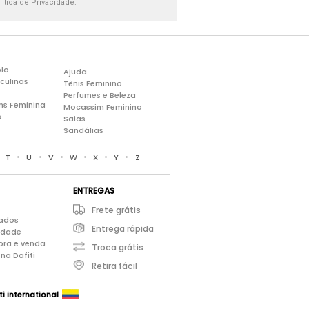
lítica de Privacidade.
lo
Ajuda
culinas
Tênis Feminino
Perfumes e Beleza
ns Feminina
Mocassim Feminino
s
Saias
Sandálias
•
•
•
•
•
•
•
T
U
V
W
X
Y
Z
ENTREGAS
Frete grátis
iados
Entrega rápida
cidade
pra e venda
Troca grátis
na Dafiti
Retira fácil
ti international