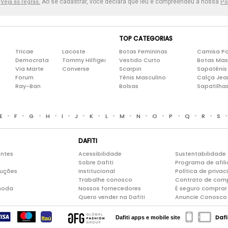
.
Ao se cadastrar, você declara que leu e compreendeu a nossa
Veja as regras.
Po
TOP CATEGORIAS
Tricae
Lacoste
Botas Femininas
Camisa Po
Democrata
Tommy Hilfiger
Vestido Curto
Botas Mas
Via Marte
Converse
Scarpin
Sapatênis
Forum
Tênis Masculino
Calça Jea
Ray-Ban
Bolsas
Sapatilha
•
•
•
•
•
•
•
•
•
•
•
•
•
•
E
F
G
H
I
J
K
L
M
N
O
P
Q
R
S
DAFITI
entes
Acessibilidade
Sustentabilidade
Sobre Dafiti
Programa de afil
luções
Institucional
Política de priva
Trabalhe conosco
Contrato de com
moda
Nossos fornecedores
É seguro comprar 
Quero vender na Dafiti
Anuncie Conosco
Dafi
Dafiti apps e mobile site