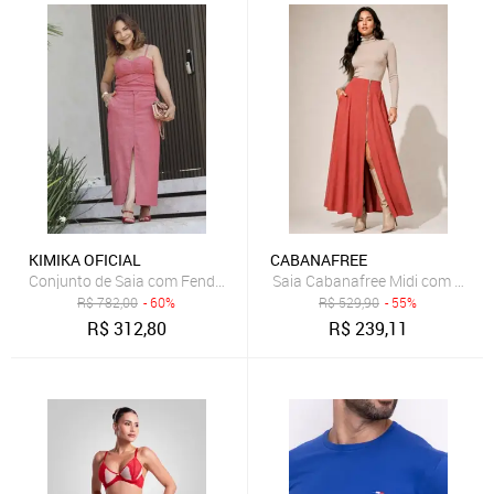
KIMIKA OFICIAL
CABANAFREE
Conjunto de Saia com Fenda e Cropped de Alça Vermelho
Saia Cabanafree Midi com Zíper
R$
782,00
- 60%
R$
529,90
- 55%
R$
312,80
R$
239,11