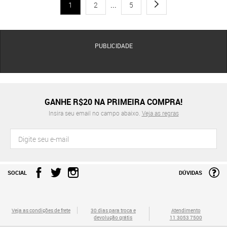
1
2
...
5
PUBLICIDADE
GANHE R$20 NA PRIMEIRA COMPRA!
Insira seu email no campo abaixo.
Veja as regras
SOCIAL
DÚVIDAS
Veja as condições de frete
30 dias para troca e
Atendimento
devolução grátis
11 3053 7500