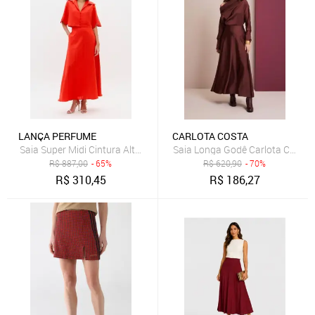
LANÇA PERFUME
CARLOTA COSTA
Saia Super Midi Cintura Alta Com Linho Lança Perfume
Saia Longa Godê Carlota Costa
R$
887,00
- 65%
R$
620,90
- 70%
R$
310,45
R$
186,27