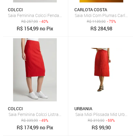
COLCCI
CARLOTA COSTA
Saia Feminina Colcci Fenda Lateral Vermelha
Saia Midi Com Plumas Carlota C
R$
257,99
- 40%
R$
1139,90
- 75%
R$
154,99
no Pix
R$
284,98
COLCCI
URBANIA
Saia Feminina Colcci Listrada Midi Vermelha
Saia Midi Plissada Mid Urbania 
R$
339,99
- 49%
R$
319,90
- 69%
R$
174,99
no Pix
R$
99,90