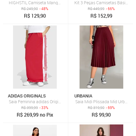
HIGHSTIL Camiseta Manga Longa Malha Comfort - Vermelho Rubi
Kit 3 Peças Camisetas Básicas 
R$
249,90
- 48%
R$
449,99
- 66%
R$
129,90
R$
152,99
ADIDAS ORIGINALS
URBANIA
Saia Feminina adidas Originals Adibreak SK Vermelha
Saia Midi Plissada Mid Urbania 
R$
399,99
- 33%
R$
319,90
- 69%
R$
269,99
no Pix
R$
99,90