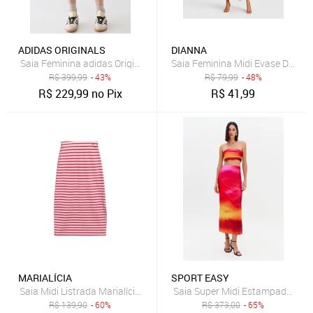
ADIDAS ORIGINALS
DIANNA
Saia Feminina adidas Originals Tailored Pied-De-Poule Vermelha
Saia Feminina Midi Evase Diann
R$
399,99
- 43%
R$
79,99
- 48%
R$
229,99
no Pix
R$
41,99
MARIALÍCIA
SPORT EASY
Saia Midi Listrada Marialícia Vermelho
Saia Super Midi Estampada Cint
R$
139,90
- 60%
R$
373,00
- 65%