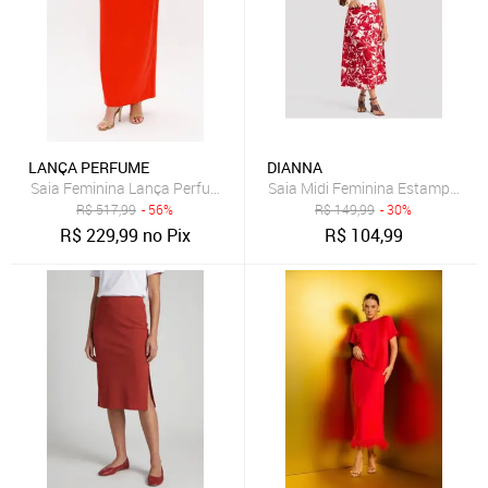
LANÇA PERFUME
DIANNA
Saia Feminina Lança Perfume Longa Reta Vermelha
Saia Midi Feminina Estampada 
R$
517,99
- 56%
R$
149,99
- 30%
R$
229,99
no Pix
R$
104,99