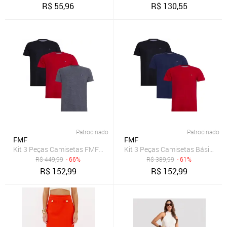
R$
55,96
R$
130,55
Patrocinado
Patrocinado
FMF
FMF
Kit 3 Peças Camisetas FMF Básicas Masculina Industrie em Algod
Kit 3 Peças Camisetas Básicas
R$
449,99
- 66%
R$
389,99
- 61%
R$
152,99
R$
152,99