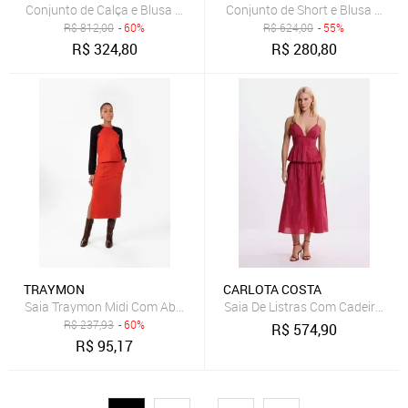
Conjunto de Calça e Blusa Assimétrica Vermelho
Conjunto de Short e Blusa Verm
R$
812,00
- 60%
R$
624,00
- 55%
R$
324,80
R$
280,80
TRAYMON
CARLOTA COSTA
Saia Traymon Midi Com Abertura Lateral Terracota
Saia De Listras Com Cadeirão C
R$
237,93
- 60%
R$
574,90
R$
95,17