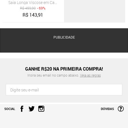
Saia Longa Viscose em Camadas B’Bonnie Luiza Bege
R$
459,90
- 69%
R$
143,91
PUBLICIDADE
GANHE R$20 NA PRIMEIRA COMPRA!
Insira seu email no campo abaixo.
Veja as regras
SOCIAL
DÚVIDAS