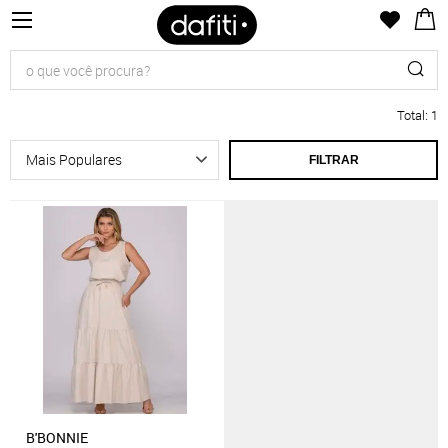
Total
:
1
FILTRAR
B'BONNIE