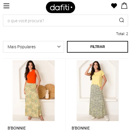
Total
:
2
FILTRAR
B'BONNIE
B'BONNIE