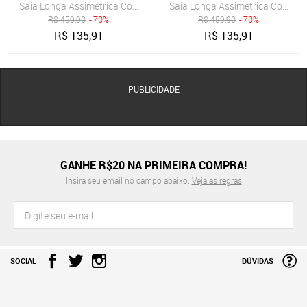
Saia Longa Assimétrica Com Bolsos B’Bonnie Úrsula Floral Laranja
Saia Longa Assimétrica Com Bols
R$
459,90
- 70%
R$
459,90
- 70%
R$
135,91
R$
135,91
PUBLICIDADE
GANHE R$20 NA PRIMEIRA COMPRA!
Insira seu email no campo abaixo.
Veja as regras
SOCIAL
DÚVIDAS