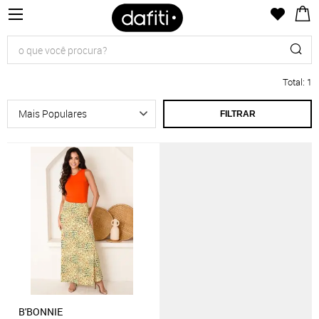
Total
:
1
FILTRAR
B'BONNIE