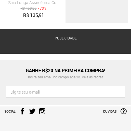
Saia Longa Assimétrica Com Bolsos B’Bonnie Úrsula Floral Laranja
R$
459,90
- 70%
R$
135,91
PUBLICIDADE
GANHE R$20 NA PRIMEIRA COMPRA!
Insira seu email no campo abaixo.
Veja as regras
SOCIAL
DÚVIDAS