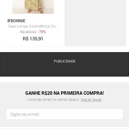
B'BONNIE
Saia Longa Assimétrica Com Bolsos B’Bonnie Úrsula Floral Laranja
R$
459,90
- 70%
R$
135,91
PUBLICIDADE
GANHE R$20 NA PRIMEIRA COMPRA!
Insira seu email no campo abaixo.
Veja as regras