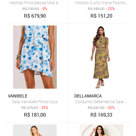
Vestido Principessa Midi em Crepe Estampado Rosê Floral Amber
Vestido Curto Ícone Fashion Len
R$
749,90
- 9%
R$
189,00
- 20%
R$
679,90
R$
151,20
VANIBELE
DELLAMARCA
Saia Vanibele Floral Azul
Conjunto Dellamarca Saia e Blu
R$
279,00
- 35%
R$
241,90
- 30%
R$
181,00
R$
169,33