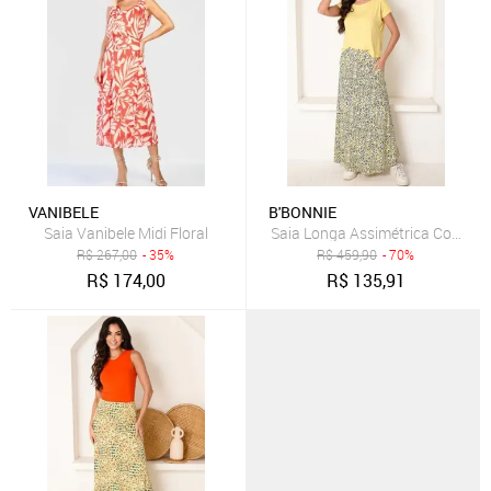
VANIBELE
B'BONNIE
Saia Vanibele Midi Floral
Saia Longa Assimétrica Com Bols
R$
267,00
- 35%
R$
459,90
- 70%
R$
174,00
R$
135,91