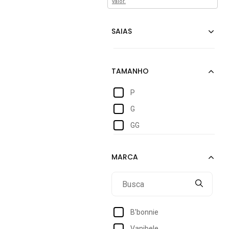
valor.
P
G
GG
B'bonnie
Vanibele