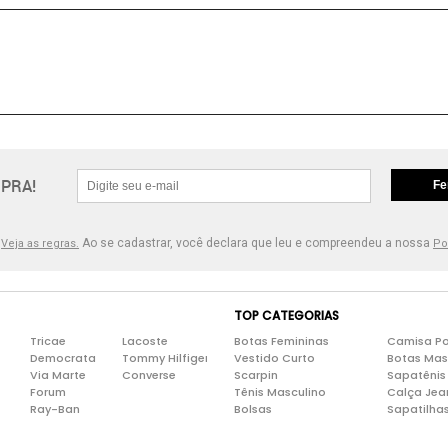
PRA!
Fe
.
Ao se cadastrar, você declara que leu e compreendeu a nossa
Veja as regras.
Po
TOP CATEGORIAS
Tricae
Lacoste
Botas Femininas
Camisa Po
Democrata
Tommy Hilfiger
Vestido Curto
Botas Mas
Via Marte
Converse
Scarpin
Sapatênis
Forum
Tênis Masculino
Calça Jea
Ray-Ban
Bolsas
Sapatilha