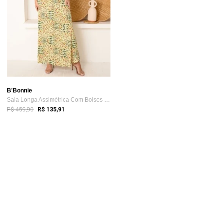
B'Bonnie
Saia Longa Assimétrica Com Bolsos B’Bonn...
R$ 459,90
R$ 135,91