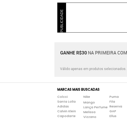
PUBLICIDADE
NA PRIMEIRA COM
GANHE R$30
Válido apenas em produtos selecionados
MARCAS MAIS BUSCADAS
Colcci
Nike
Puma
Santa Lolla
Fila
Mango
Adidas
Reserva
Lança Perfume
Calvin Klein
GAP
Melissa
Capodarte
Ellus
Vizzano