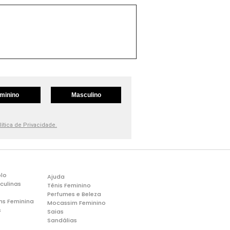
minino
Masculino
lítica de Privacidade.
lo
Ajuda
culinas
Tênis Feminino
Perfumes e Beleza
ns Feminina
Mocassim Feminino
s
Saias
Sandálias