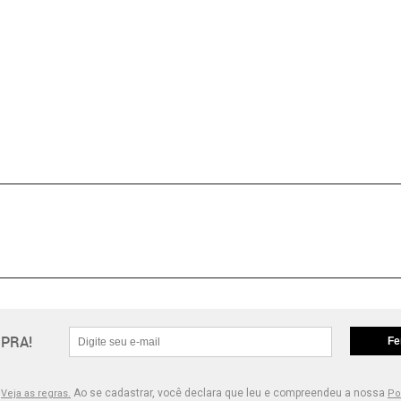
PRA!
Fe
.
Ao se cadastrar, você declara que leu e compreendeu a nossa
Veja as regras.
Po