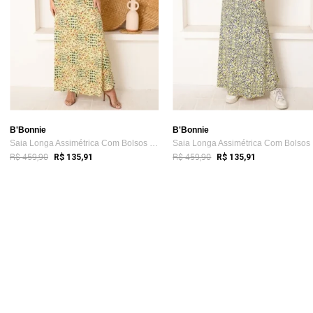
B'Bonnie
B'Bonnie
Saia Longa Assimétrica Com Bolsos B’Bonn...
Sa
R$ 459,90
R$ 459,90
R$ 135,91
R$ 135,91