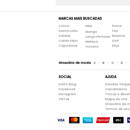
MARCAS MAIS BUSCADAS
Colcci
Nike
Puma
Santa Lolla
Fila
Mango
Adidas
Reserva
Lança Perfume
Calvin Klein
GAP
Melissa
Capodarte
Ellus
Vizzano
•
•
•
•
Glossário de moda
A
B
C
D
SOCIAL
AJUDA
Dafiti Blog
Dúvidas frequ
Facebook
Atendimento
Instagram
Trocas e devo
TikTok
Mapa do site
Glossário da 
Termos de uso