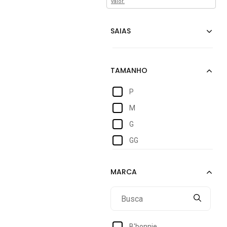
valor.
P
M
G
GG
B'bonnie