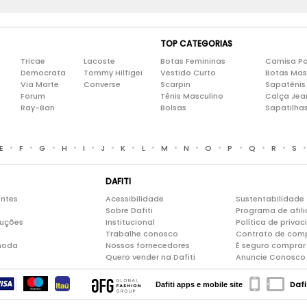
TOP CATEGORIAS
Tricae
Lacoste
Botas Femininas
Camisa Po
Democrata
Tommy Hilfiger
Vestido Curto
Botas Mas
Via Marte
Converse
Scarpin
Sapatênis
Forum
Tênis Masculino
Calça Jea
Ray-Ban
Bolsas
Sapatilha
•
•
•
•
•
•
•
•
•
•
•
•
•
•
E
F
G
H
I
J
K
L
M
N
O
P
Q
R
S
DAFITI
entes
Acessibilidade
Sustentabilidade
Sobre Dafiti
Programa de afil
luções
Institucional
Política de priva
Trabalhe conosco
Contrato de com
moda
Nossos fornecedores
É seguro comprar 
Quero vender na Dafiti
Anuncie Conosco
Dafi
Dafiti apps e mobile site