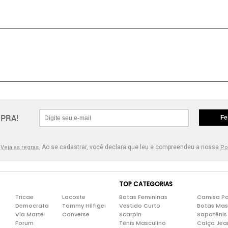
PRA!
Fe
.
Ao se cadastrar, você declara que leu e compreendeu a nossa
Veja as regras.
Po
TOP CATEGORIAS
Tricae
Lacoste
Botas Femininas
Camisa Po
Democrata
Tommy Hilfiger
Vestido Curto
Botas Mas
Via Marte
Converse
Scarpin
Sapatênis
Forum
Tênis Masculino
Calça Jea