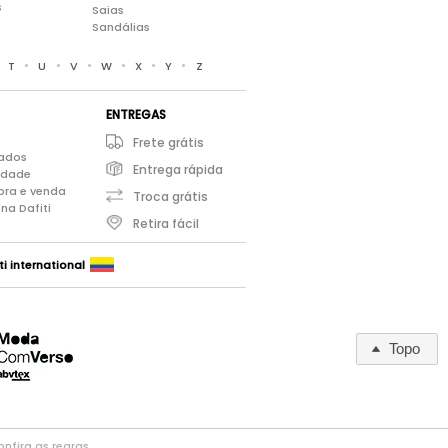
s
Saias
Sandálias
•
•
•
•
•
•
•
T
U
V
W
X
Y
Z
ENTREGAS
Frete grátis
iados
Entrega rápida
cidade
pra e venda
Troca grátis
na Dafiti
Retira fácil
ti international
Topo
nfira as regras
.