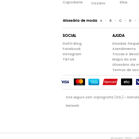
Capodarte
Ellus
Vizzano
•
•
•
•
Glossário de moda
A
B
C
D
SOCIAL
AJUDA
Dafiti Blog
Dúvidas frequ
Facebook
Atendimento
Instagram
Trocas e devo
TikTok
Mapa do site
Glossário da 
Termos de uso
Site seguro com criptografia (SSL) • Homo
Network
© Dafiti 2011 - 2