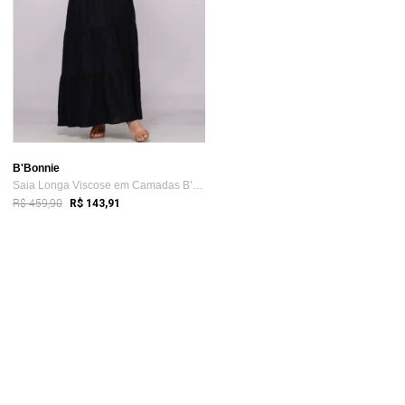
B'Bonnie
Saia Longa Viscose em Camadas B’Bonnie L...
R$ 459,90
R$ 143,91