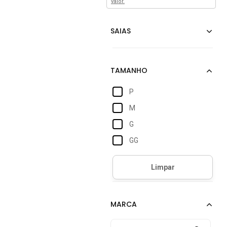
valor.
P
M
G
GG