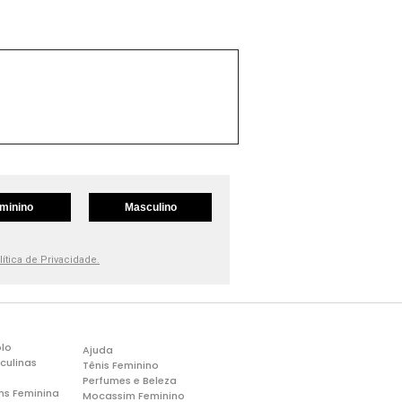
minino
Masculino
lítica de Privacidade.
lo
Ajuda
culinas
Tênis Feminino
Perfumes e Beleza
ns Feminina
Mocassim Feminino