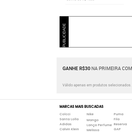
PUBLICIDADE
NA PRIMEIRA COM
GANHE R$30
Válido apenas em produtos selecionados
MARCAS MAIS BUSCADAS
Colcci
Nike
Puma
Santa Lolla
Fila
Mango
Adidas
Reserva
Lança Perfume
Calvin Klein
GAP
Melissa