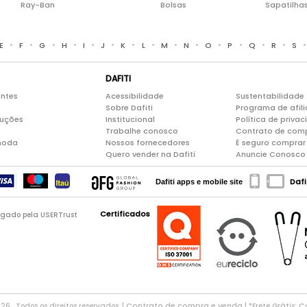
Ray-Ban
Bolsas
Sapatilha
•
•
•
•
•
•
•
•
•
•
•
•
•
•
E
F
G
H
I
J
K
L
M
N
O
P
Q
R
S
DAFITI
entes
Acessibilidade
Sustentabilidade
Sobre Dafiti
Programa de afil
luções
Institucional
Política de priva
Trabalhe conosco
Contrato de com
moda
Nossos fornecedores
É seguro comprar 
Quero vender na Dafiti
Anuncie Conosco
Dafi
Dafiti apps e mobile site
Certificados
logado pela USERTrust
Contrato de compra e venda
Co
026 . Todos os direitos reservados. |
| *Frete Grátis: