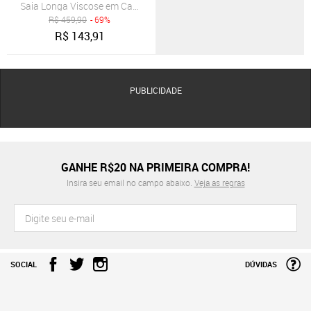
Saia Longa Viscose em Camadas B’Bonnie Luiza Preto
R$
459,90
- 69%
R$
143,91
PUBLICIDADE
GANHE R$20 NA PRIMEIRA COMPRA!
Insira seu email no campo abaixo.
Veja as regras
SOCIAL
DÚVIDAS