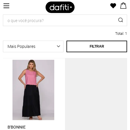
Total
:
1
FILTRAR
B'BONNIE