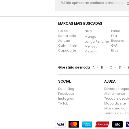
Válido apenas em produtos selecionados.
V
MARCAS MAIS BUSCADAS
Colcci
Nike
Puma
Santa Lolla
Fila
Mango
Adidas
Reserva
Lança Perfume
Calvin Klein
GAP
Melissa
Capodarte
Ellus
Vizzano
•
•
•
•
Glossário de moda
A
B
C
D
SOCIAL
AJUDA
Dafiti Blog
Dúvidas frequ
Facebook
Atendimento
Instagram
Trocas e devo
TikTok
Mapa do site
Glossário da 
Termos de uso