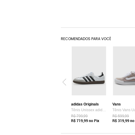
RECOMENDADOS PARA VOCÊ
adidas Originals
Vans
Tênis Unissex adidas Originals Samba OG Branco
R$ 799,99
R$ 599,99
R$ 719,99
no Pix
R$ 319,99
no 