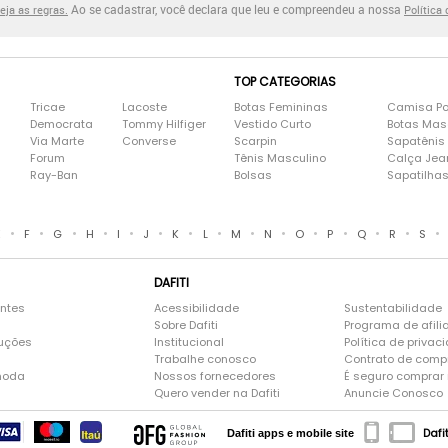
Ao se cadastrar, você declara que leu e compreendeu a nossa
eja as regras.
Política
TOP CATEGORIAS
Tricae
Lacoste
Botas Femininas
Camisa Po
Democrata
Tommy Hilfiger
Vestido Curto
Botas Mas
Via Marte
Converse
Scarpin
Sapatênis
Forum
Tênis Masculino
Calça Jea
Ray-Ban
Bolsas
Sapatilha
•
•
•
•
•
•
•
•
•
•
•
•
•
•
•
E
F
G
H
I
J
K
L
M
N
O
P
Q
R
S
DAFITI
entes
Acessibilidade
Sustentabilidade
Sobre Dafiti
Programa de afili
luções
Institucional
Política de privac
Trabalhe conosco
Contrato de comp
moda
Nossos fornecedores
É seguro comprar n
Quero vender na Dafiti
Anuncie Conosco
Dafi
Dafiti apps e mobile site