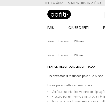
FRETE GRÁTIS*
PARCELAMENTO EM ATÉ 10X
PAIS
CLUBE DAFITI
F
Início
Feminino
B'Bonnie
Início
Feminino
B'Bonnie
NENHUM RESULTADO ENCONTRADO
Encontramos
0
resultado para sua busca
Dicas para melhorar sua busca
Verifique se não houve erro de digitaçã
Procure por um termo similar ou sinôni
Tente procurar termos mais gerais e fil