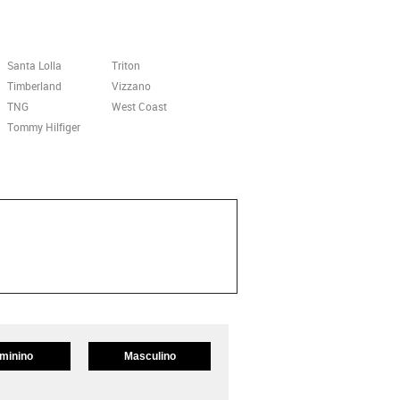
Santa Lolla
Triton
Timberland
Vizzano
TNG
West Coast
Tommy Hilfiger
minino
Masculino