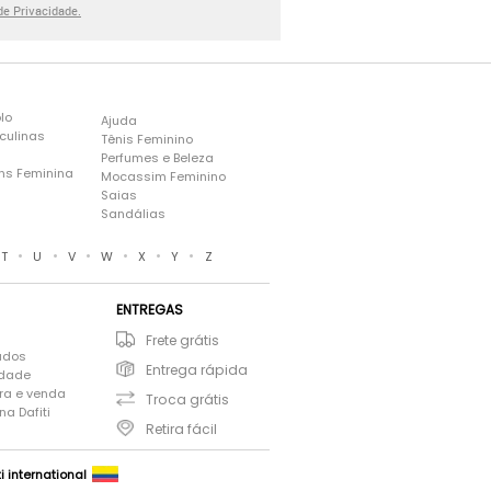
 de Privacidade.
lo
Ajuda
culinas
Tênis Feminino
Perfumes e Beleza
ns Feminina
Mocassim Feminino
s
Saias
Sandálias
•
•
•
•
•
•
T
U
V
W
X
Y
Z
ENTREGAS
Frete grátis
ados
Entrega rápida
idade
ra e venda
Troca grátis
a Dafiti
Retira fácil
ti international