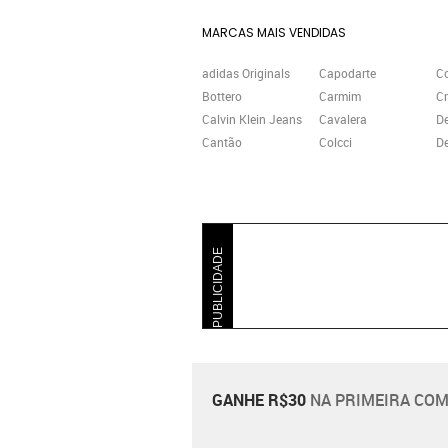
MARCAS MAIS VENDIDAS
adidas Originals
Capodarte
C
Bottero
Carmim
Cr
Calvin Klein Jeans
Cavalera
D
Cantão
Colcci
De
PUBLICIDADE
GANHE R$30
NA PRIMEIRA COM