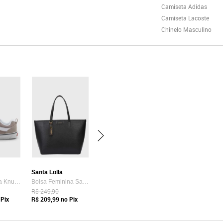
Camiseta Adidas
Camiseta Lacoste
Chinelo Masculino
Santa Lolla
Tênis Vans Ua Knu Skool Bege
Bolsa Feminina Santa Lolla Tote Preta
R$ 249,90
Pix
R$ 209,99
no Pix