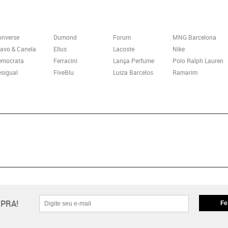
onverse
Dumond
Forum
MNG Barcelona
avo & Canela
Ellus
Lacoste
Nike
emocrata
Ferracini
Lança Perfume
Polo Ralph Lauren
sigual
FiveBlu
Luiza Barcelos
Ramarim
PRA!
Fe