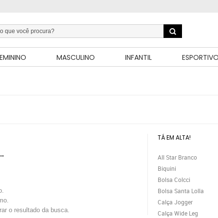
EMININO
MASCULINO
INFANTIL
ESPORTIV
TÁ EM ALTA!
All Star Branco
""
Biquini
Bolsa Colcci
o.
Bolsa Santa Lolla
mo.
Calça Jogger
trar o resultado da busca.
Calça Wide Leg