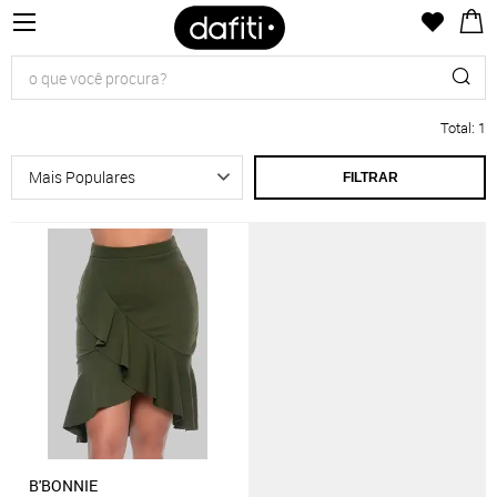
Total
:
1
FILTRAR
B'BONNIE