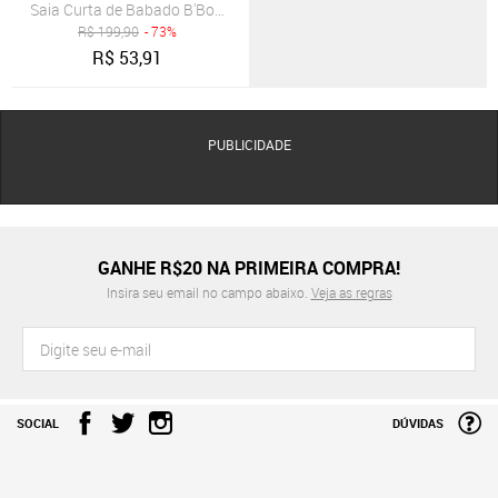
Saia Curta de Babado B'Bonnie Leonora Verde Militar
R$
199,90
- 73%
R$
53,91
PUBLICIDADE
GANHE R$20 NA PRIMEIRA COMPRA!
Insira seu email no campo abaixo.
Veja as regras
SOCIAL
DÚVIDAS