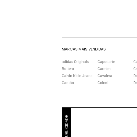
MARCAS MAIS VENDIDAS
adidas Originals
Capodarte
C
Bottero
Carmim
Cr
Calvin Klein Jeans
Cavalera
D
Cantão
Colcci
De
PUBLICIDADE