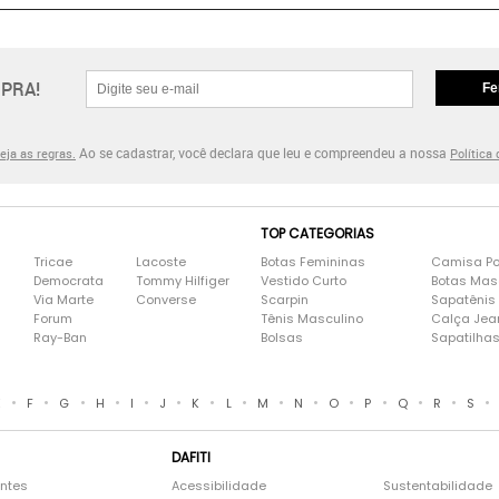
PRA!
Fe
Ao se cadastrar, você declara que leu e compreendeu a nossa
eja as regras.
Política
TOP CATEGORIAS
Tricae
Lacoste
Botas Femininas
Camisa Po
Democrata
Tommy Hilfiger
Vestido Curto
Botas Mas
Via Marte
Converse
Scarpin
Sapatênis
Forum
Tênis Masculino
Calça Jea
Ray-Ban
Bolsas
Sapatilha
•
•
•
•
•
•
•
•
•
•
•
•
•
•
•
E
F
G
H
I
J
K
L
M
N
O
P
Q
R
S
DAFITI
entes
Acessibilidade
Sustentabilidade