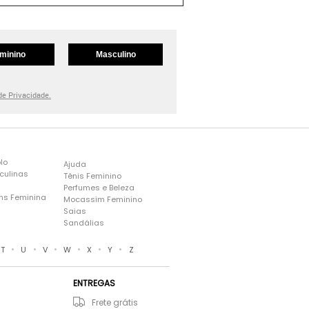
minino
Masculino
 de Privacidade.
lo
Ajuda
culinas
Tênis Feminino
Perfumes e Beleza
ns Feminina
Mocassim Feminino
s
Saias
Sandálias
•
•
•
•
•
•
T
U
V
W
X
Y
Z
ENTREGAS
Frete grátis