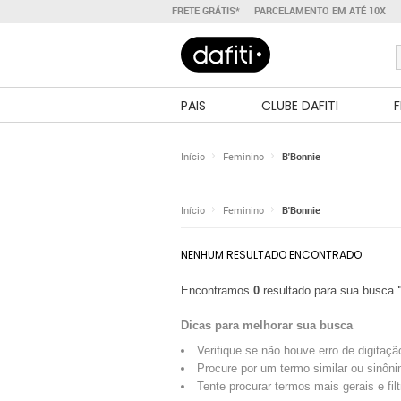
FRETE GRÁTIS*
PARCELAMENTO EM ATÉ 10X
PAIS
CLUBE DAFITI
F
Início
Feminino
B'Bonnie
Início
Feminino
B'Bonnie
NENHUM RESULTADO ENCONTRADO
Encontramos
0
resultado para sua busca
Dicas para melhorar sua busca
Verifique se não houve erro de digitaçã
Procure por um termo similar ou sinôni
Tente procurar termos mais gerais e fil