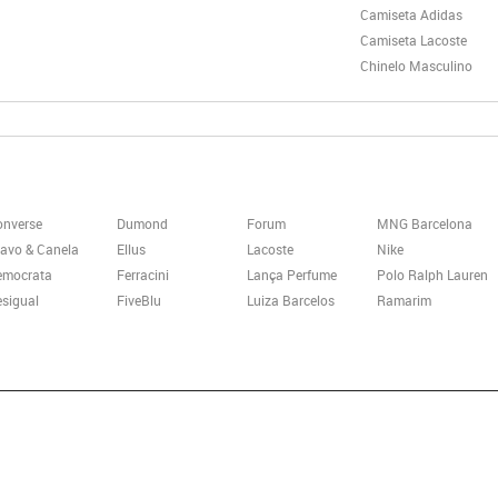
Camiseta Adidas
Camiseta Lacoste
Chinelo Masculino
onverse
Dumond
Forum
MNG Barcelona
avo & Canela
Ellus
Lacoste
Nike
emocrata
Ferracini
Lança Perfume
Polo Ralph Lauren
sigual
FiveBlu
Luiza Barcelos
Ramarim