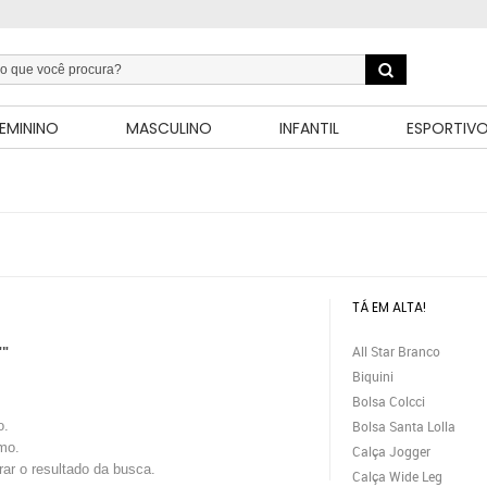
EMININO
MASCULINO
INFANTIL
ESPORTIV
TÁ EM ALTA!
All Star Branco
""
Biquini
Bolsa Colcci
o.
Bolsa Santa Lolla
mo.
Calça Jogger
trar o resultado da busca.
Calça Wide Leg