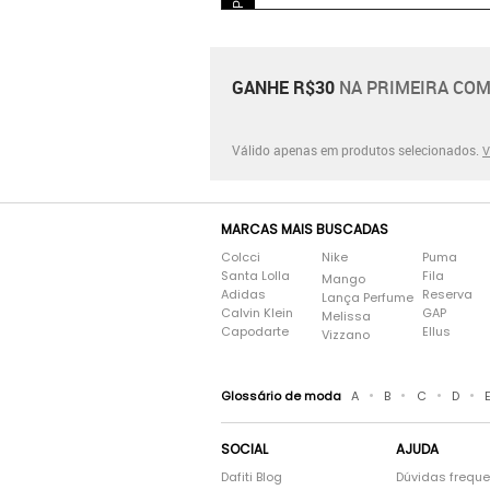
GANHE R$30
NA PRIMEIRA COM
Válido apenas em produtos selecionados.
V
MARCAS MAIS BUSCADAS
Colcci
Nike
Puma
Santa Lolla
Fila
Mango
Adidas
Reserva
Lança Perfume
Calvin Klein
GAP
Melissa
Capodarte
Ellus
Vizzano
•
•
•
•
Glossário de moda
A
B
C
D
SOCIAL
AJUDA
Dafiti Blog
Dúvidas frequ