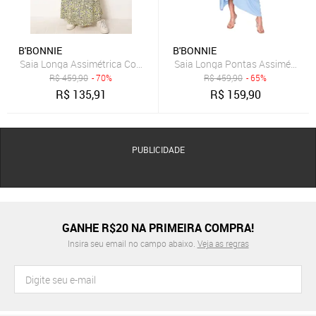
B'BONNIE
B'BONNIE
Saia Longa Assimétrica Com Bolsos B’Bonnie Úrsula Floral Azul
Saia Longa Pontas Assimétricas 
R$
459,90
- 70%
R$
459,90
- 65%
R$
135,91
R$
159,90
PUBLICIDADE
GANHE R$20 NA PRIMEIRA COMPRA!
Insira seu email no campo abaixo.
Veja as regras