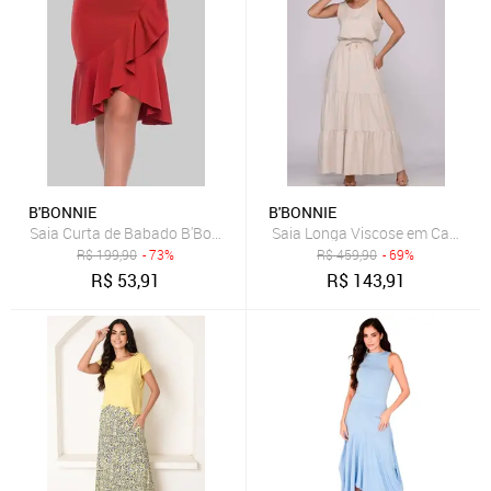
B'BONNIE
B'BONNIE
Saia Curta de Babado B'Bonnie Leonora Terra
Saia Longa Viscose em Camadas
R$
199,90
- 73%
R$
459,90
- 69%
R$
53,91
R$
143,91