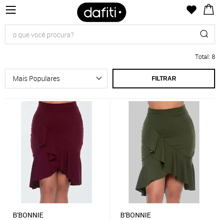
Total
:
8
FILTRAR
B'BONNIE
B'BONNIE