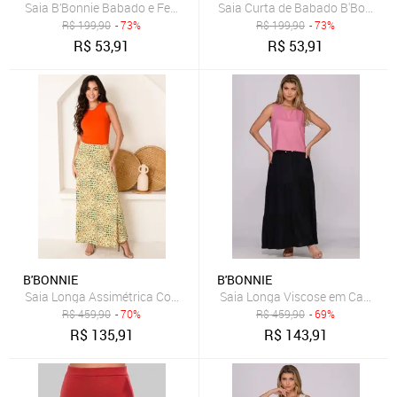
Saia B’Bonnie Babado e Fenda frontal Leonora Vinho
Saia Curta de Babado B'Bonnie L
R$
199,90
- 73%
R$
199,90
- 73%
R$
53,91
R$
53,91
B'BONNIE
B'BONNIE
Saia Longa Assimétrica Com Bolsos B’Bonnie Úrsula Floral Laranja
Saia Longa Viscose em Camadas
R$
459,90
- 70%
R$
459,90
- 69%
R$
135,91
R$
143,91