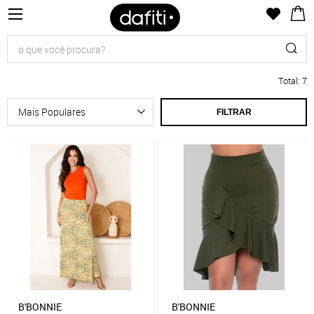
Total
:
7
FILTRAR
B'BONNIE
B'BONNIE