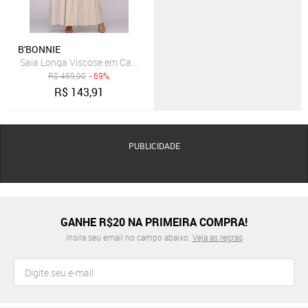
B'BONNIE
Saia Longa Viscose em Camadas B’Bonnie Luiza Bege
R$
459,90
- 69%
R$
143,91
PUBLICIDADE
GANHE R$20 NA PRIMEIRA COMPRA!
Insira seu email no campo abaixo.
Veja as regras