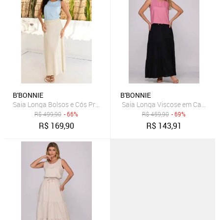
B'BONNIE
B'BONNIE
Saia Longa Bolsos e Cós Pregueado B’Bonnie Débora Bege
Saia Longa Viscose em Camadas
R$
499,90
- 66%
R$
459,90
- 69%
R$
169,90
R$
143,91