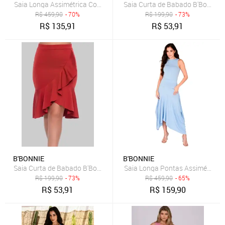
Saia Longa Assimétrica Com Bolsos B’Bonnie Úrsula Floral Laranja
Saia Curta de Babado B'Bonnie L
R$
459,90
- 70%
R$
199,90
- 73%
R$
135,91
R$
53,91
B'BONNIE
B'BONNIE
Saia Curta de Babado B'Bonnie Leonora Terra
Saia Longa Pontas Assimétricas 
R$
199,90
- 73%
R$
459,90
- 65%
R$
53,91
R$
159,90