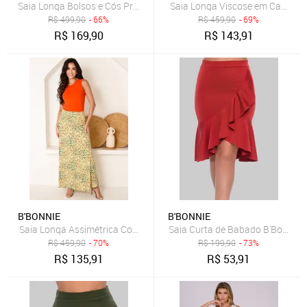
Saia Longa Bolsos e Cós Pregueado B’Bonnie Débora Bege
Saia Longa Viscose em Camadas
R$
499,90
- 66%
R$
459,90
- 69%
R$
169,90
R$
143,91
B'BONNIE
B'BONNIE
Saia Longa Assimétrica Com Bolsos B’Bonnie Úrsula Floral Laranja
Saia Curta de Babado B'Bonnie 
R$
459,90
- 70%
R$
199,90
- 73%
R$
135,91
R$
53,91