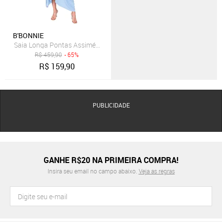
B'BONNIE
Saia Longa Pontas Assimétricas e Bolsos B’Bonnie Aline Azul
R$
459,90
- 65%
R$
159,90
PUBLICIDADE
GANHE R$20 NA PRIMEIRA COMPRA!
Insira seu email no campo abaixo.
Veja as regras