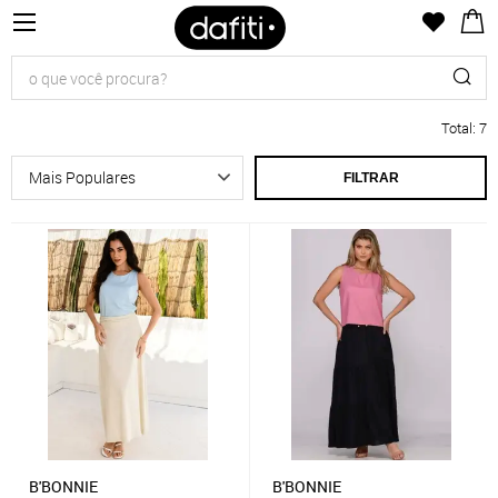
Total
:
7
FILTRAR
B'BONNIE
B'BONNIE