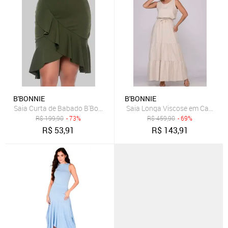
B'BONNIE
B'BONNIE
Saia Curta de Babado B'Bonnie Leonora Verde Militar
Saia Longa Viscose em Camadas
R$
199,90
- 73%
R$
459,90
- 69%
R$
53,91
R$
143,91