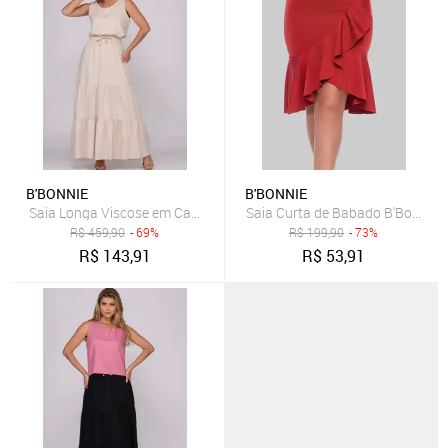
B'BONNIE
B'BONNIE
Saia Longa Viscose em Camadas B’Bonnie Luiza Bege
Saia Curta de Babado B'Bonnie 
R$
459,90
- 69%
R$
199,90
- 73%
R$
143,91
R$
53,91