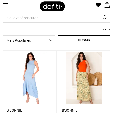
Total
:
7
FILTRAR
B'BONNIE
B'BONNIE