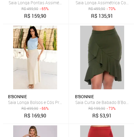
Saia Longa Pontas Assimétricas e Bolsos B’Bonnie Aline Azul
Saia Longa Assimétrica Com Bols
R$
459,90
- 65%
R$
459,90
- 70%
R$
159,90
R$
135,91
B'BONNIE
B'BONNIE
Saia Longa Bolsos e Cós Pregueado B’Bonnie Débora Bege
Saia Curta de Babado B'Bonnie L
R$
499,90
- 66%
R$
199,90
- 73%
R$
169,90
R$
53,91