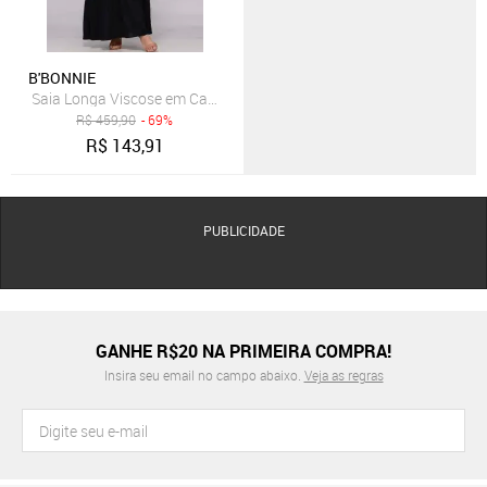
B'BONNIE
Saia Longa Viscose em Camadas B’Bonnie Luiza Preto
R$
459,90
- 69%
R$
143,91
PUBLICIDADE
GANHE R$20 NA PRIMEIRA COMPRA!
Insira seu email no campo abaixo.
Veja as regras