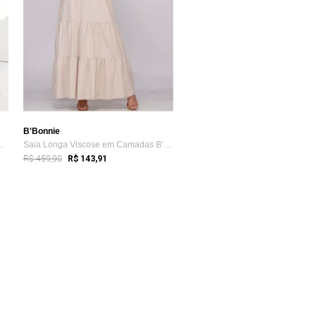
B'Bonnie
Cós Pregueado B’Bonn...
Saia Longa Viscose em Camadas B’Bonnie L...
R$ 459,90
R$ 143,91