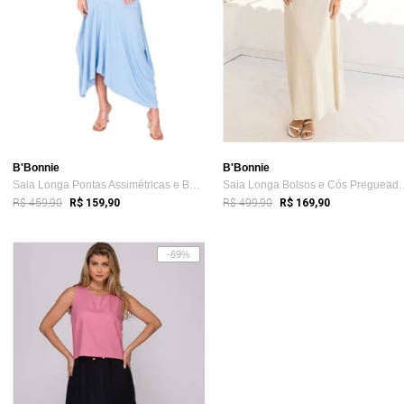
B'Bonnie
B'Bonnie
Saia Longa Pontas Assimétricas e Bolsos ...
Saia Longa Bolsos e 
R$ 459,90
R$ 499,90
R$ 159,90
R$ 169,90
-69%