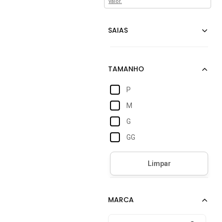
valor.
P
M
G
GG