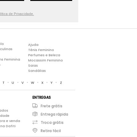
lítica de Privacidade.
lo
Ajuda
culinas
Tênis Feminino
Perfumes e Beleza
ns Feminina
Mocassim Feminino
s
Saias
Sandálias
•
•
•
•
•
•
•
T
U
V
W
X
Y
Z
ENTREGAS
Frete grátis
iados
Entrega rápida
cidade
pra e venda
Troca grátis
na Dafiti
Retira fácil