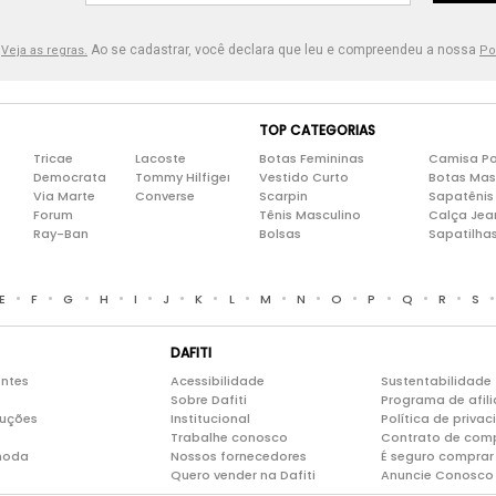
.
Ao se cadastrar, você declara que leu e compreendeu a nossa
Veja as regras.
Po
TOP CATEGORIAS
Tricae
Lacoste
Botas Femininas
Camisa Po
Democrata
Tommy Hilfiger
Vestido Curto
Botas Mas
Via Marte
Converse
Scarpin
Sapatênis
Forum
Tênis Masculino
Calça Jea
Ray-Ban
Bolsas
Sapatilha
•
•
•
•
•
•
•
•
•
•
•
•
•
•
E
F
G
H
I
J
K
L
M
N
O
P
Q
R
S
DAFITI
entes
Acessibilidade
Sustentabilidade
Sobre Dafiti
Programa de afil
luções
Institucional
Política de priva
Trabalhe conosco
Contrato de com
moda
Nossos fornecedores
É seguro comprar 
Quero vender na Dafiti
Anuncie Conosco