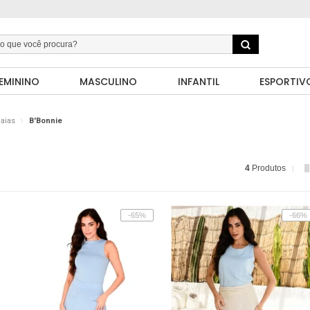
EMININO
MASCULINO
INFANTIL
ESPORTIV
aias
B'Bonnie
4
Produtos
-65%
-66%