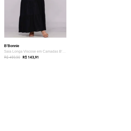
B'Bonnie
Saia Longa Viscose em Camadas B’Bonnie L...
R$ 459,90
R$ 143,91