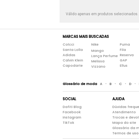
Válido apenas em produtos selecionados
MARCAS MAIS BUSCADAS
Colcci
Nike
Puma
Santa Lolla
Fila
Mango
Adidas
Reserva
Lança Perfume
Calvin Klein
GAP
Melissa
Capodarte
Ellus
Vizzano
•
•
•
•
Glossário de moda
A
B
C
D
SOCIAL
AJUDA
Dafiti Blog
Dúvidas frequ
Facebook
Atendimento
Instagram
Trocas e devo
TikTok
Mapa do site
Glossário da 
Termos de uso