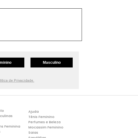
minino
Masculino
lítica de Privacidade.
lo
Ajuda
culinas
Tênis Feminino
Perfumes e Beleza
ns Feminina
Mocassim Feminino
s
Saias
Sandálias