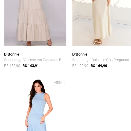
B'Bonnie
B'Bonnie
Saia Longa Viscose em Camadas B’Bonnie L...
Saia Longa Bolsos e 
R$ 459,90
R$ 499,90
R$ 143,91
R$ 169,90
-65%