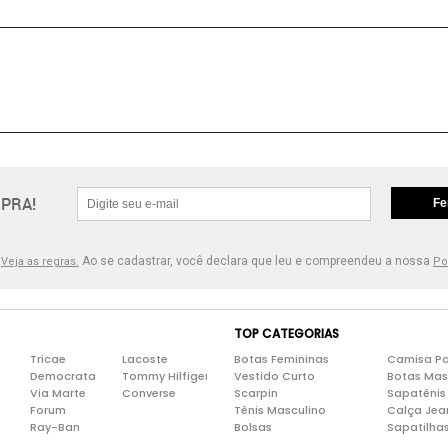
PRA!
Fe
.
Ao se cadastrar, você declara que leu e compreendeu a nossa
Veja as regras.
Po
TOP CATEGORIAS
Tricae
Lacoste
Botas Femininas
Camisa Po
Democrata
Tommy Hilfiger
Vestido Curto
Botas Mas
Via Marte
Converse
Scarpin
Sapatênis
Forum
Tênis Masculino
Calça Jea
Ray-Ban
Bolsas
Sapatilha