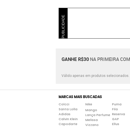
PUBLICIDADE
NA PRIMEIRA COM
GANHE R$30
Válido apenas em produtos selecionados
MARCAS MAIS BUSCADAS
Colcci
Nike
Puma
Santa Lolla
Fila
Mango
Adidas
Reserva
Lança Perfume
Calvin Klein
GAP
Melissa
Capodarte
Ellus
Vizzano