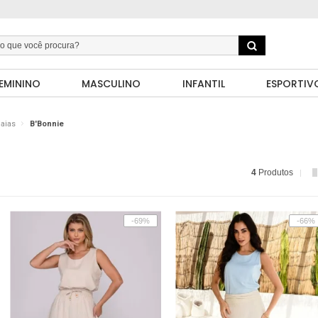
EMININO
MASCULINO
INFANTIL
ESPORTIV
aias
B'Bonnie
4
Produtos
-69%
-66%