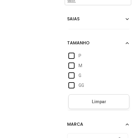
valor.
P
M
G
GG