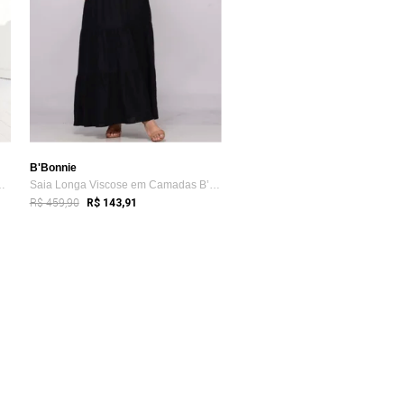
B'Bonnie
Cós Pregueado B’Bonn...
Saia Longa Viscose em Camadas B’Bonnie L...
R$ 459,90
R$ 143,91