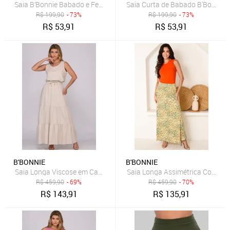
Saia B’Bonnie Babado e Fenda frontal Leonora Vinho
Saia Curta de Babado B'Bonnie 
R$
199,90
- 73%
R$
199,90
- 73%
R$
53,91
R$
53,91
B'BONNIE
B'BONNIE
Saia Longa Viscose em Camadas B’Bonnie Luiza Bege
Saia Longa Assimétrica Com Bols
R$
459,90
- 69%
R$
459,90
- 70%
R$
143,91
R$
135,91