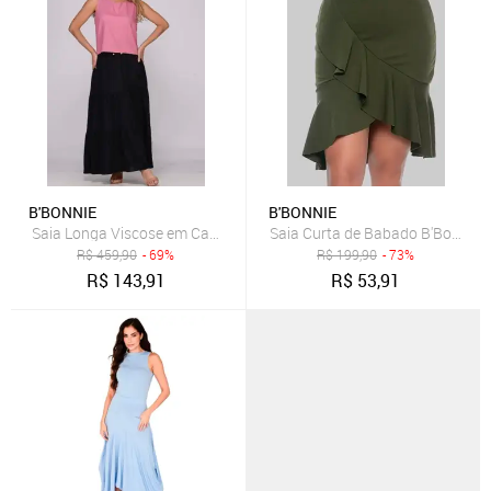
B'BONNIE
B'BONNIE
Saia Longa Viscose em Camadas B’Bonnie Luiza Preto
Saia Curta de Babado B'Bonnie L
R$
459,90
- 69%
R$
199,90
- 73%
R$
143,91
R$
53,91