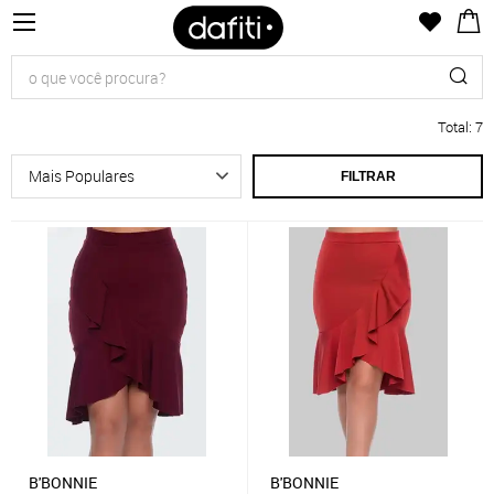
Total
:
7
FILTRAR
B'BONNIE
B'BONNIE