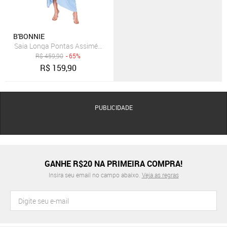
B'BONNIE
Saia Longa Pontas Assimétricas e Bolsos B’Bonnie Aline Azul
R$
459,90
- 65%
R$
159,90
PUBLICIDADE
GANHE R$20 NA PRIMEIRA COMPRA!
Insira seu email no campo abaixo.
Veja as regras