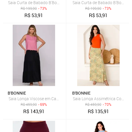
Saia Curta de Babado B'Bonnie Leonora Terra
Saia Curta de Babado B'Bonnie L
R$
199,90
- 73%
R$
199,90
- 73%
R$
53,91
R$
53,91
B'BONNIE
B'BONNIE
Saia Longa Viscose em Camadas B’Bonnie Luiza Preto
Saia Longa Assimétrica Com Bols
R$
459,90
- 69%
R$
459,90
- 70%
R$
143,91
R$
135,91