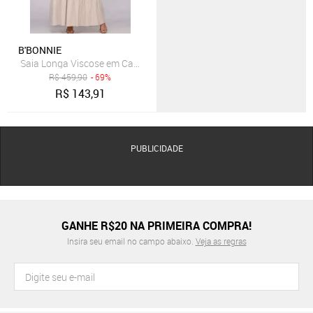
B'BONNIE
Saia Longa Viscose em Camadas B’Bonnie Luiza Bege
R$
459,90
- 69%
R$
143,91
PUBLICIDADE
GANHE R$20 NA PRIMEIRA COMPRA!
Insira seu email no campo abaixo.
Veja as regras