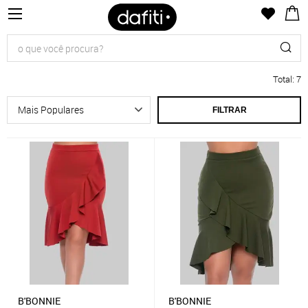
Total
:
7
FILTRAR
B'BONNIE
B'BONNIE