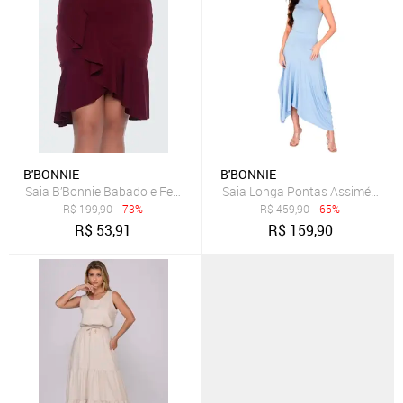
B'BONNIE
B'BONNIE
Saia B’Bonnie Babado e Fenda frontal Leonora Vinho
Saia Longa Pontas Assimétricas 
R$
199,90
- 73%
R$
459,90
- 65%
R$
53,91
R$
159,90