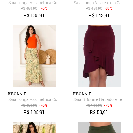
Saia Longa Assimétrica Com Bolsos B’Bonnie Úrsula Floral Azul
Saia Longa Viscose em Camadas
R$
459,90
- 70%
R$
459,90
- 69%
R$
135,91
R$
143,91
B'BONNIE
B'BONNIE
Saia Longa Assimétrica Com Bolsos B’Bonnie Úrsula Floral Laranja
Saia B’Bonnie Babado e Fenda f
R$
459,90
- 70%
R$
199,90
- 73%
R$
135,91
R$
53,91