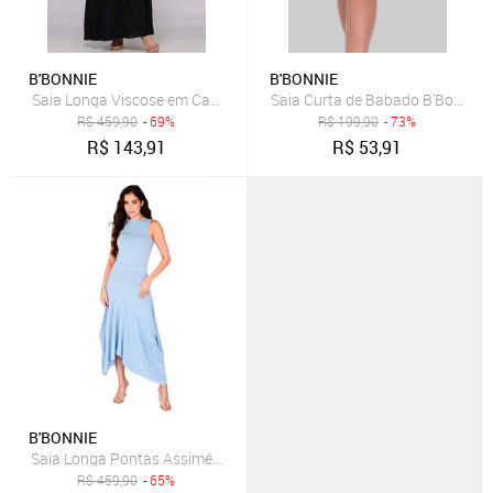
B'BONNIE
B'BONNIE
Saia Longa Viscose em Camadas B’Bonnie Luiza Preto
Saia Curta de Babado B'Bonnie 
R$
459,90
- 69%
R$
199,90
- 73%
R$
143,91
R$
53,91
B'BONNIE
Saia Longa Pontas Assimétricas e Bolsos B’Bonnie Aline Azul
R$
459,90
- 65%