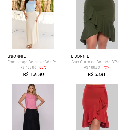
B'BONNIE
B'BONNIE
Saia Longa Bolsos e Cós Pregueado B’Bonnie Débora Bege
Saia Curta de Babado B'Bonnie L
R$
499,90
- 66%
R$
199,90
- 73%
R$
169,90
R$
53,91