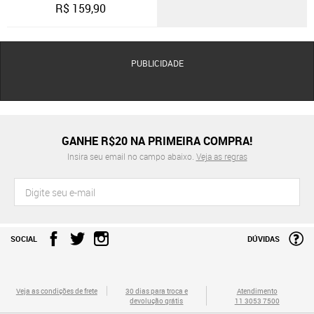
R$
159,90
PUBLICIDADE
GANHE R$20 NA PRIMEIRA COMPRA!
Insira seu email no campo abaixo.
Veja as regras
SOCIAL
DÚVIDAS
Veja as condições de frete
30 dias para troca e
Atendimento
devolução grátis
11 3053 7500