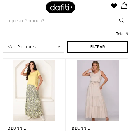
Total
:
9
FILTRAR
B'BONNIE
B'BONNIE