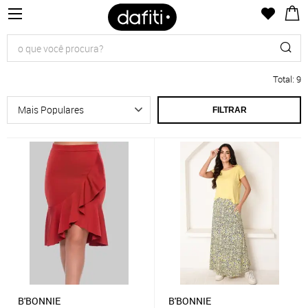
Total
:
9
FILTRAR
B'BONNIE
B'BONNIE