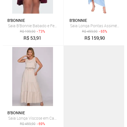
B'BONNIE
B'BONNIE
Saia B’Bonnie Babado e Fenda frontal Leonora Vinho
Saia Longa Pontas Assimétricas 
R$
199,90
- 73%
R$
459,90
- 65%
R$
53,91
R$
159,90
B'BONNIE
Saia Longa Viscose em Camadas B’Bonnie Luiza Bege
R$
459,90
- 69%