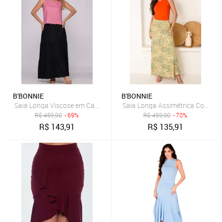
B'BONNIE
B'BONNIE
Saia Longa Viscose em Camadas B’Bonnie Luiza Preto
Saia Longa Assimétrica Com Bols
R$
459,90
- 69%
R$
459,90
- 70%
R$
143,91
R$
135,91