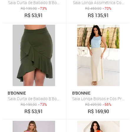
Saia Curta de Babado B'Bonnie Leonora Terra
Saia Longa Assimétrica Com Bols
R$
199,90
- 73%
R$
459,90
- 70%
R$
53,91
R$
135,91
B'BONNIE
B'BONNIE
Saia Curta de Babado B'Bonnie Leonora Verde Militar
Saia Longa Bolsos e Cós Pregue
R$
199,90
- 73%
R$
499,90
- 66%
R$
53,91
R$
169,90