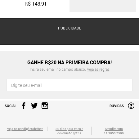
R$
143,91
PUBLICIDADE
GANHE R$20 NA PRIMEIRA COMPRA!
Insira seu email no campo abaixo.
Veja as regras
SOCIAL
DÚVIDAS
Veja as condições de frete
30 dias para troca e
Atendimento
devolução grátis
11 3053 7500