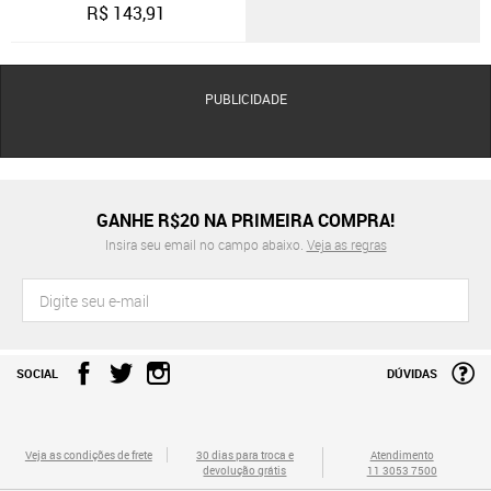
R$
143,91
PUBLICIDADE
GANHE R$20 NA PRIMEIRA COMPRA!
Insira seu email no campo abaixo.
Veja as regras
SOCIAL
DÚVIDAS
Veja as condições de frete
30 dias para troca e
Atendimento
devolução grátis
11 3053 7500