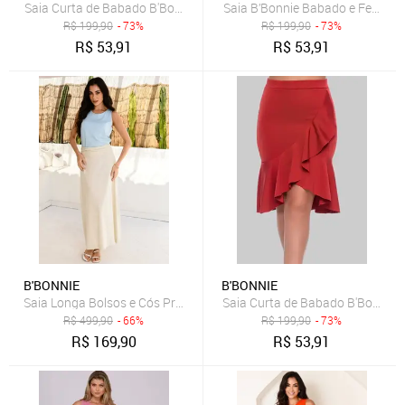
Saia Curta de Babado B'Bonnie Leonora Verde Militar
Saia B’Bonnie Babado e Fenda f
R$
199,90
- 73%
R$
199,90
- 73%
R$
53,91
R$
53,91
B'BONNIE
B'BONNIE
Saia Longa Bolsos e Cós Pregueado B’Bonnie Débora Bege
Saia Curta de Babado B'Bonnie 
R$
499,90
- 66%
R$
199,90
- 73%
R$
169,90
R$
53,91