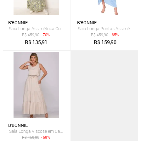
B'BONNIE
B'BONNIE
Saia Longa Assimétrica Com Bolsos B’Bonnie Úrsula Floral Azul
Saia Longa Pontas Assimétricas 
R$
459,90
- 70%
R$
459,90
- 65%
R$
135,91
R$
159,90
B'BONNIE
Saia Longa Viscose em Camadas B’Bonnie Luiza Bege
R$
459,90
- 69%