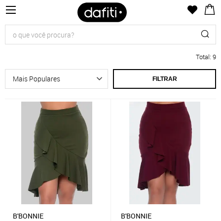
Total
:
9
FILTRAR
B'BONNIE
B'BONNIE