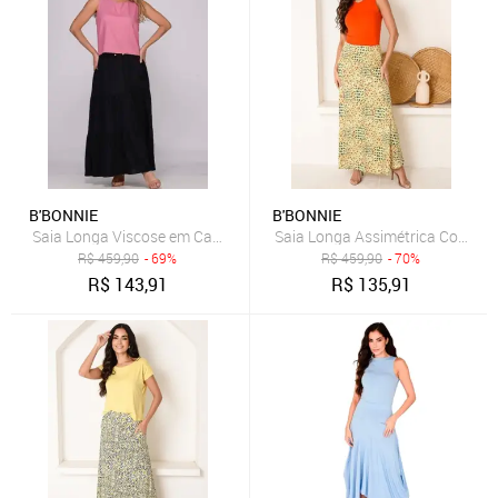
B'BONNIE
B'BONNIE
Saia Longa Viscose em Camadas B’Bonnie Luiza Preto
Saia Longa Assimétrica Com Bols
R$
459,90
- 69%
R$
459,90
- 70%
R$
143,91
R$
135,91