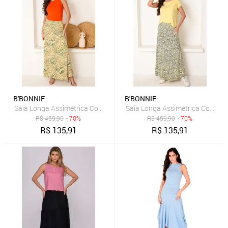
B'BONNIE
B'BONNIE
Saia Longa Assimétrica Com Bolsos B’Bonnie Úrsula Floral Laranja
Saia Longa Assimétrica Com Bols
R$
459,90
- 70%
R$
459,90
- 70%
R$
135,91
R$
135,91