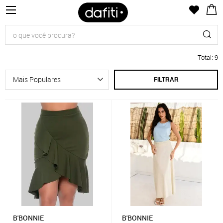
Total
:
9
FILTRAR
B'BONNIE
B'BONNIE