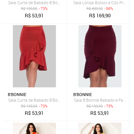
Saia Curta de Babado B'Bonnie Leonora Verde Militar
Saia Longa Bolsos e Cós Pregue
R$
199,90
- 73%
R$
499,90
- 66%
R$
53,91
R$
169,90
B'BONNIE
B'BONNIE
Saia Curta de Babado B'Bonnie Leonora Terra
Saia B’Bonnie Babado e Fenda f
R$
199,90
- 73%
R$
199,90
- 73%
R$
53,91
R$
53,91