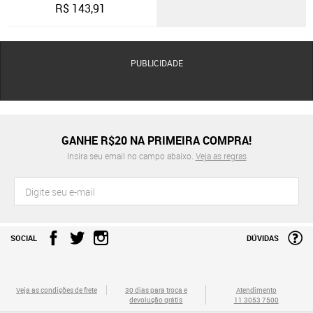
R$
143,91
PUBLICIDADE
GANHE R$20 NA PRIMEIRA COMPRA!
Insira seu email no campo abaixo.
Veja as regras
SOCIAL
DÚVIDAS
Veja as condições de frete
30 dias para troca e
Atendimento
devolução grátis
11 3053 7500