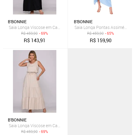
B'BONNIE
B'BONNIE
Saia Longa Viscose em Camadas B’Bonnie Luiza Preto
Saia Longa Pontas Assimétricas 
R$
459,90
- 69%
R$
459,90
- 65%
R$
143,91
R$
159,90
B'BONNIE
Saia Longa Viscose em Camadas B’Bonnie Luiza Bege
R$
459,90
- 69%