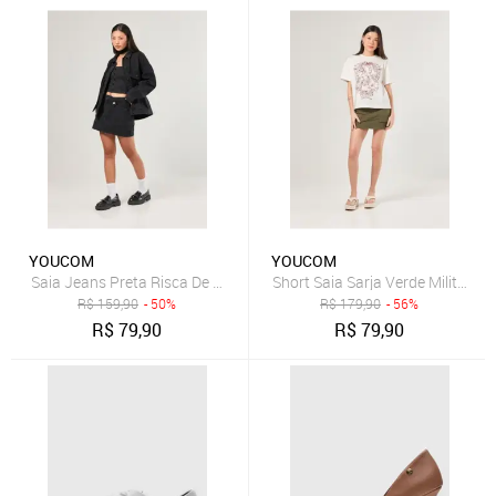
YOUCOM
YOUCOM
Saia Jeans Preta Risca De Giz
Short Saia Sarja Verde Militar Bo
R$
159,90
- 50%
R$
179,90
- 56%
R$
79,90
R$
79,90