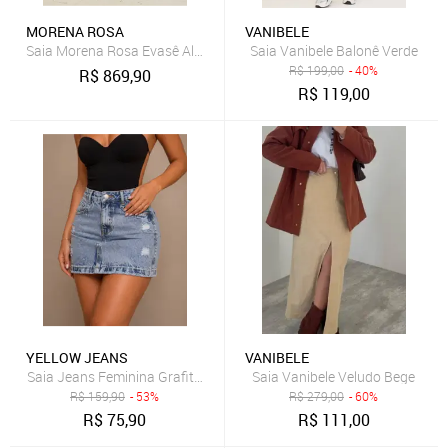
MORENA ROSA
VANIBELE
Saia Morena Rosa Evasê Alta Midi - Azul
Saia Vanibele Balonê Verde
R$
199,00
- 40%
R$
869,90
R$
119,00
YELLOW JEANS
VANIBELE
Saia Jeans Feminina Grafite Mini Yellow Jeans Cintur
Saia Vanibele Veludo Bege
R$
159,90
- 53%
R$
279,00
- 60%
R$
75,90
R$
111,00