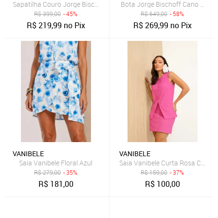
Sapatilha Couro Jorge Bischoff Bico Fino Preta
Bota Jorge Bischoff Cano Baixo
R$
399,00
- 45%
R$
649,00
- 58%
R$
219,99
no Pix
R$
269,99
no Pix
VANIBELE
VANIBELE
Saia Vanibele Floral Azul
Saia Vanibele Curta Rosa Chiclet
R$
279,00
- 35%
R$
159,00
- 37%
R$
181,00
R$
100,00