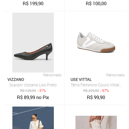
R$
199,90
R$
100,00
Patrocinado
Patrocinado
VIZZANO
USE VITTAL
Scarpin Vizzano Liso Preto
Tênis Feminino Couro Vittal Naom
R$
129,99
- 31%
R$
299,90
- 67%
R$
89,99
no Pix
R$
99,90