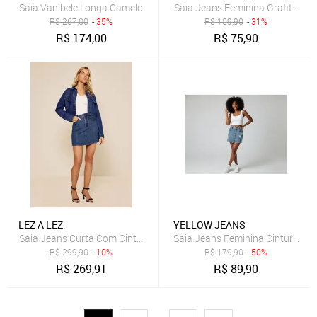
Saia Vanibele Longa Camelo
R$
267,00
- 35%
R$
109,90
- 31%
R$
174,00
R$
75,90
LEZ A LEZ
YELLOW JEANS
Saia Jeans Curta Com Cintura Alta
Saia Jeans Feminina Cintura Al
R$
299,90
- 10%
R$
179,90
- 50%
R$
269,91
R$
89,90