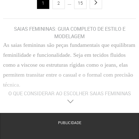
1
2
...
15
SAIAS FEMININAS: GUIA COMPLETO DE ESTILO E
MODELAGEM
As saias femininas são peças fundamentais que equilibram
feminilidade e funcionalidade. Seja em tecidos fluidos
como a viscose ou estruturas rígidas como o jeans, elas
permitem transitar entre o casual e o formal com precisão
técnica.
O QUE CONSIDERAR AO ESCOLHER SAIAS FEMININAS
Materiais
:
Composição Têxtil
A escolha entre fibras naturais, como algodão e viscose, ou
sintéticas, como o poliéster, define a respirabilidade e o caimento da peça no corpo.
Tecidos com elastano proporcionam maior flexibilidade, enquanto o crepe oferece uma
estrutura mais elegante e resistente a vincos.
PUBLICIDADE
Conforto
:
Modelagem e Ergonomia
O conforto é determinado pelo corte da cintura e pela
amplitude do movimento. Modelos com forro evitam transparências indesejadas, enquanto