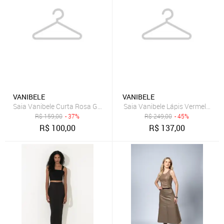
VANIBELE
VANIBELE
Saia Vanibele Curta Rosa Goiaba
Saia Vanibele Lápis Vermelha
R$
159,00
- 37%
R$
249,00
- 45%
R$
100,00
R$
137,00