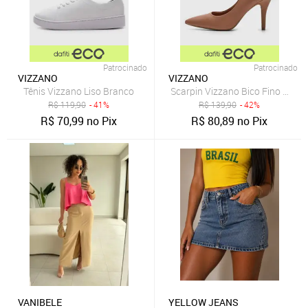
Patrocinado
Patrocinado
VIZZANO
VIZZANO
Tênis Vizzano Liso Branco
Scarpin Vizzano Bico Fino Nude
R$
119,90
- 41%
R$
139,90
- 42%
R$
70,99
no Pix
R$
80,89
no Pix
VANIBELE
YELLOW JEANS