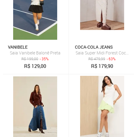
VANIBELE
COCA-COLA JEANS
Saia Vanibele Balonê Preta
Saia Super Midi Forest Coca-Col
R$
199,00
- 35%
R$
479,99
- 63%
R$
129,00
R$
179,90