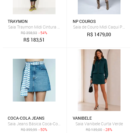
TRAYMON
NP COUROS
Saia Traymon Midi Cintura Alta Preto
Saia de Couro Midi Caqui Pelica
R$
398,93
- 54%
R$
1479,00
R$
183,51
COCA-COLA JEANS
VANIBELE
Saia Jeans Básica Coca-Cola Jeans Jeans
Saia Vanibele Curta Verde
R$
399,99
- 50%
R$
139,00
- 28%