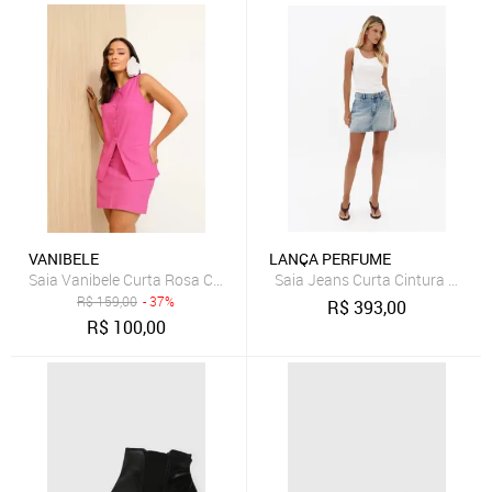
VANIBELE
LANÇA PERFUME
Saia Vanibele Curta Rosa Chiclete
Saia Jeans Curta Cintura Médi
R$
159,00
- 37%
R$
393,00
R$
100,00