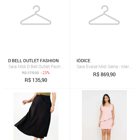
D BELL OUTLET FASHION
IÓDICE
Saia Midi D Bell Outlet Fashion Evasê Com Pregas Marrom
Saia Evase Midi Siena - Marrom
R$
175,90
- 23%
R$
869,90
R$
135,90