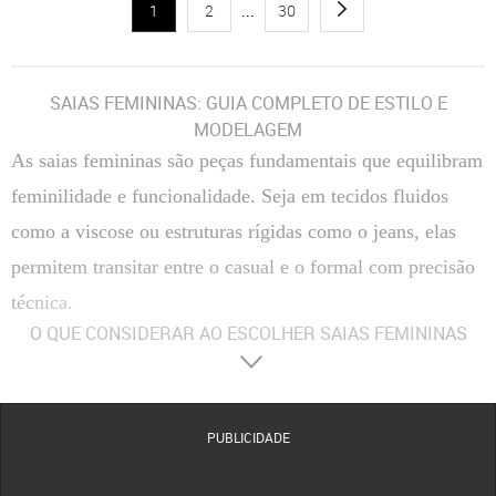
1
2
...
30
SAIAS FEMININAS: GUIA COMPLETO DE ESTILO E
MODELAGEM
As saias femininas são peças fundamentais que equilibram
feminilidade e funcionalidade. Seja em tecidos fluidos
como a viscose ou estruturas rígidas como o jeans, elas
permitem transitar entre o casual e o formal com precisão
técnica.
O QUE CONSIDERAR AO ESCOLHER SAIAS FEMININAS
Materiais
:
Composição Têxtil
A escolha entre fibras naturais, como algodão e viscose, ou
sintéticas, como o poliéster, define a respirabilidade e o caimento da peça no corpo.
Tecidos com elastano proporcionam maior flexibilidade, enquanto o crepe oferece uma
estrutura mais elegante e resistente a vincos.
PUBLICIDADE
Conforto
:
Modelagem e Ergonomia
O conforto é determinado pelo corte da cintura e pela
amplitude do movimento. Modelos com forro evitam transparências indesejadas, enquanto