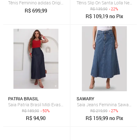
Tênis Feminino adidas Originals Sl 72 OG Marrom
Tênis Slip On Santa Lolla New Pr
R$
139,90
- 22%
R$
699,99
R$
109,19
no Pix
PATRIA BRASIL
SAWARY
Saia Patria Brasil Mídi Evasê de Jeans Feminina
Saia Jeans Feminina Sawary Lon
R$
189,90
- 50%
R$
219,99
- 27%
R$
94,90
R$
159,99
no Pix