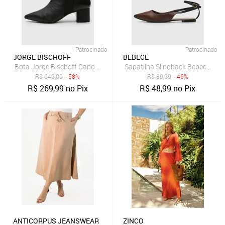
Patrocinado
Patrocinado
JORGE BISCHOFF
BEBECÊ
Bota Jorge Bischoff Cano Baixo Texturizada Preta
Sapatilha Slingback Bebecê Lisa
R$
649,00
- 58%
R$
89,99
- 46%
R$
269,99
no Pix
R$
48,99
no Pix
ANTICORPUS JEANSWEAR
ZINCO