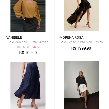
VANIBELE
MORENA ROSA
Saia Vanibele Curta Grafite
Saia Evase Curta Noir - Preto
R$
159,00
- 37%
R$
1999,90
R$
100,00