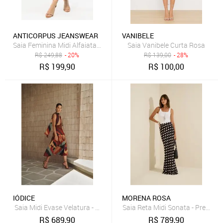
ANTICORPUS JEANSWEAR
VANIBELE
Saia Feminina Midi Alfaiataria Amarração Bolso Cintura Alta Antico
Saia Vanibele Curta Rosa
R$
249,88
- 20%
R$
139,00
- 28%
R$
199,90
R$
100,00
IÓDICE
MORENA ROSA
Saia Midi Evase Velatura - Amarelo
Saia Reta Midi Sonata - Preto
R$
689,90
R$
789,90