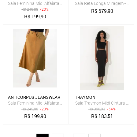
Saia Feminina Midi Alfaiataria Amarração Bolso Cintura Alta Antico
Saia Reta Longa Miragem - Laran
R$
249,88
- 20%
R$
579,90
R$
199,90
ANTICORPUS JEANSWEAR
TRAYMON
Saia Feminina Midi Alfaiataria Amarração Bolso Cintura Alta Antico
Saia Traymon Midi Cintura Alta 
R$
249,88
- 20%
R$
398,93
- 54%
R$
199,90
R$
183,51