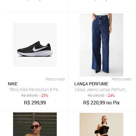
Patrocinado
Patrocinado
NIKE
LANÇA PERFUME
Tênis Nike Revolution 8 Feminino
Calça Jeans Lança Perfume Wide
R$
399,99
- 25%
R$
289,99
- 24%
R$
299,99
R$
220,99
no Pix