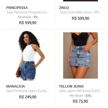
PRINCIPESSA
ZINCO
Saia Feminina Plissada Cintura Alta Que Não Amassa Marinho
Saia Curta Reta Alvor - Off-white
R$
659,90
- 9%
R$
509,90
R$
599,90
MARIALÍCIA
YELLOW JEANS
Saia Feminina Jeans Curta Reta Marialícia Azul
Saia 
R$
159,90
- 53%
R$
249,90
R$
75,90