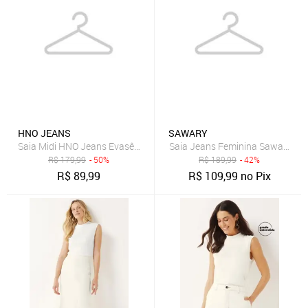
HNO JEANS
SAWARY
Saia Midi HNO Jeans Evasê com Cinto e Cintura Alta Azul Escuro
Saia Jeans Feminina Sawary Mid
R$
179,99
- 50%
R$
189,99
- 42%
R$
89,99
R$
109,99
no Pix