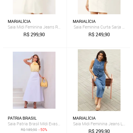
MARIALÍCIA
MARIALÍCIA
Saia Midi Feminina Jeans Recortes Marialícia Bege
Saia Feminina Curta Sarja Bolso
R$
299,90
R$
249,90
PATRIA BRASIL
MARIALÍCIA
Saia Patria Brasil Mídi Evasê Branca de Jeans Feminina
Saia Midi Feminina Jeans Listrad
R$
189,90
- 50%
R$
299,90