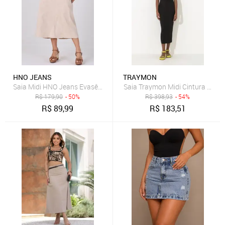
HNO JEANS
TRAYMON
Saia Midi HNO Jeans Evasê com Cinto e Cintura Alta Bege
Saia Traymon Midi Cintura Alta 
R$
179,90
- 50%
R$
398,93
- 54%
R$
89,99
R$
183,51