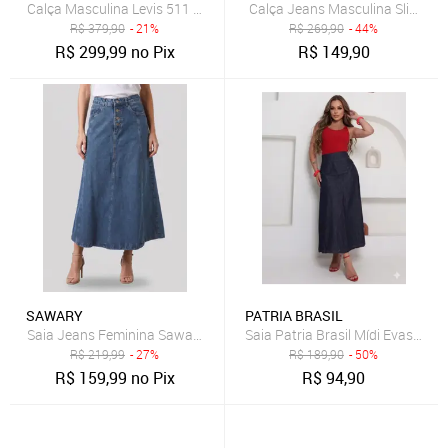
Calça Masculina Levis 511 Slim Azul
Calça Jeans Masculina Slim Fit
R$
379,90
- 21%
R$
269,90
- 44%
R$
299,99
no Pix
R$
149,90
SAWARY
PATRIA BRASIL
Saia Jeans Feminina Sawary Longa Cintura Alta Azul
Saia Patria Brasil Mídi Evasê de
R$
219,99
- 27%
R$
189,90
- 50%
R$
159,99
no Pix
R$
94,90