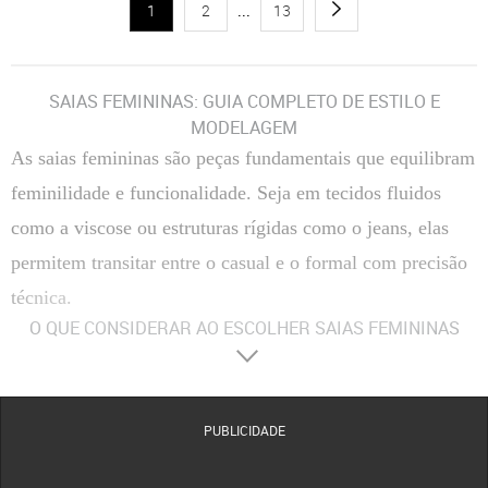
1
2
...
13
SAIAS FEMININAS: GUIA COMPLETO DE ESTILO E
MODELAGEM
As saias femininas são peças fundamentais que equilibram
feminilidade e funcionalidade. Seja em tecidos fluidos
como a viscose ou estruturas rígidas como o jeans, elas
permitem transitar entre o casual e o formal com precisão
técnica.
O QUE CONSIDERAR AO ESCOLHER SAIAS FEMININAS
Materiais
:
Composição Têxtil
A escolha entre fibras naturais, como algodão e viscose, ou
sintéticas, como o poliéster, define a respirabilidade e o caimento da peça no corpo.
Tecidos com elastano proporcionam maior flexibilidade, enquanto o crepe oferece uma
estrutura mais elegante e resistente a vincos.
PUBLICIDADE
Conforto
:
Modelagem e Ergonomia
O conforto é determinado pelo corte da cintura e pela
amplitude do movimento. Modelos com forro evitam transparências indesejadas, enquanto