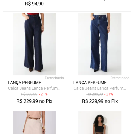
R$
94,90
Patrocinado
Patrocinado
LANÇA PERFUME
LANÇA PERFUME
Calça Jeans Lança Perfume Wide Leg Lisa Azul
Calça Jeans Lança Perfume Wide
R$
289,99
- 21%
R$
289,99
- 21%
R$
229,99
no Pix
R$
229,99
no Pix