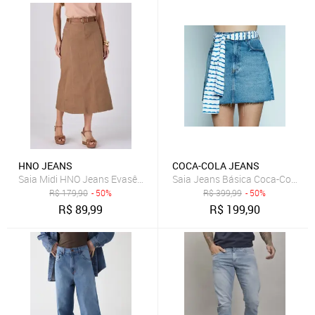
HNO JEANS
COCA-COLA JEANS
Saia Midi HNO Jeans Evasê com Cinto e Cintura Alta Marrom
Saia Jeans Básica Coca-Cola Je
R$
179,90
- 50%
R$
399,99
- 50%
R$
89,99
R$
199,90