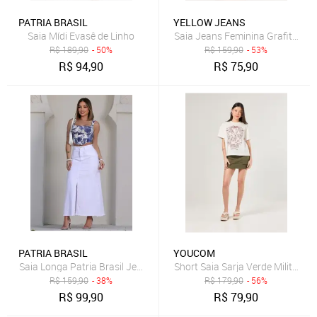
PATRIA BRASIL
YELLOW JEANS
Saia Mídi Evasê de Linho
Saia 
R$
189,90
- 50%
R$
159,90
- 53%
R$
94,90
R$
75,90
PATRIA BRASIL
YOUCOM
Saia Longa Patria Brasil Jeans Branca Feminina Cós Alto Fenda Fro
Short Saia Sarja Verde Militar Bo
R$
159,90
- 38%
R$
179,90
- 56%
R$
99,90
R$
79,90