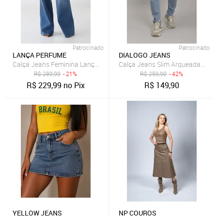
Patrocinado
Patrocinado
LANÇA PERFUME
DIALOGO JEANS
Calça Jeans Feminina Lança Perfume Wide Leg Azul Médio
Calça Jeans Slim Arqueada Masc
R$
289,99
- 21%
R$
259,90
- 42%
R$
229,99
no Pix
R$
149,90
YELLOW JEANS
NP COUROS