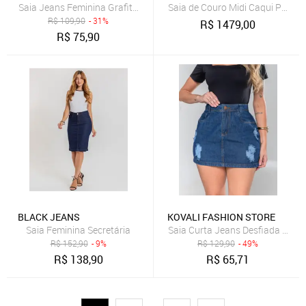
Saia de Couro Midi Caqui Pelica
Saia Jeans Feminina Grafite Yellow Jeans Cintura
R$
109,90
- 31%
R$
1479,00
R$
75,90
BLACK JEANS
KOVALI FASHION STORE
Saia Feminina Secretária
Saia Curta Jeans Desfiad
R$
152,90
- 9%
R$
129,90
- 49%
R$
138,90
R$
65,71