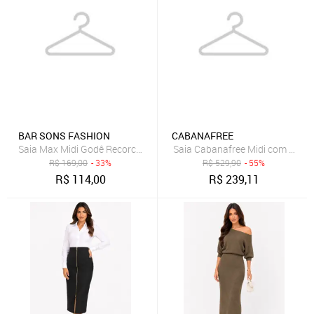
BAR SONS FASHION
CABANAFREE
Saia Max Midi Godê Recorco Assimetrico Cintura Alta em Linho Mis
Saia Cabanafree Midi com Zípe
R$
169,00
- 33%
R$
529,90
- 55%
R$
114,00
R$
239,11