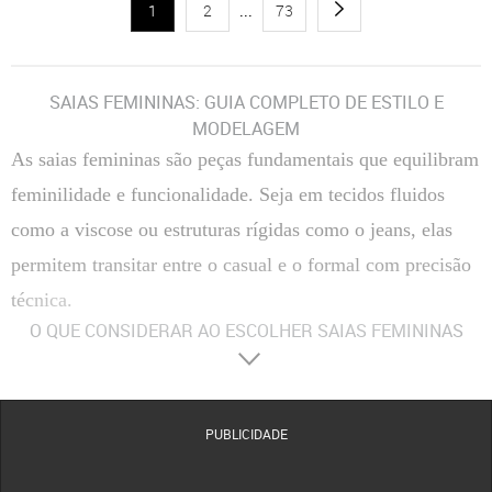
1
2
...
73
SAIAS FEMININAS: GUIA COMPLETO DE ESTILO E
MODELAGEM
As saias femininas são peças fundamentais que equilibram
feminilidade e funcionalidade. Seja em tecidos fluidos
como a viscose ou estruturas rígidas como o jeans, elas
permitem transitar entre o casual e o formal com precisão
técnica.
O QUE CONSIDERAR AO ESCOLHER SAIAS FEMININAS
Materiais
:
Composição Têxtil
A escolha entre fibras naturais, como algodão e viscose, ou
sintéticas, como o poliéster, define a respirabilidade e o caimento da peça no corpo.
Tecidos com elastano proporcionam maior flexibilidade, enquanto o crepe oferece uma
estrutura mais elegante e resistente a vincos.
PUBLICIDADE
Conforto
:
Modelagem e Ergonomia
O conforto é determinado pelo corte da cintura e pela
amplitude do movimento. Modelos com forro evitam transparências indesejadas, enquanto