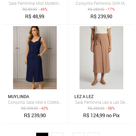
Saia Feminina Midi Moletinho Texturizado Dianna Bege
Conjunto Feminino SKR MODA Lin
R$
89,99
- 46%
R$
289,90
- 17%
R$
48,99
R$
239,90
MUYLINDA
LEZ A LEZ
Conjunto Saia Midi e Colete Muy Linda Alfaiataria Feminina Azul Ma
Saia Feminina Lez a Lez Detalh
R$
399,90
- 40%
R$
299,90
- 58%
R$
239,90
R$
124,99
no Pix