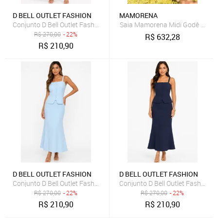
D BELL OUTLET FASHION
MAMORENA
Conjunto D Bell Outlet Fashion Botões Frontais Rosa Bebê
Saia Mamorena Midi Godê em Li
R$
270,00
- 22%
R$
632,28
R$
210,90
D BELL OUTLET FASHION
D BELL OUTLET FASHION
Conjunto D Bell Outlet Fashion Botões Frontais Azul Bebê
Conjunto D Bell Outlet Fashion B
R$
270,00
- 22%
R$
270,00
- 22%
R$
210,90
R$
210,90