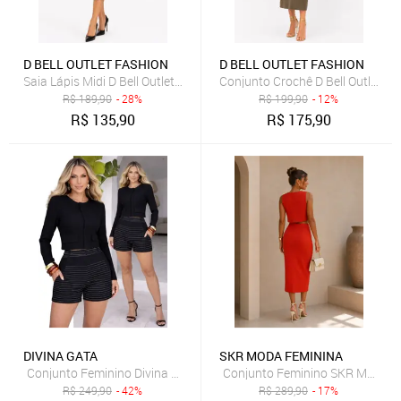
D BELL OUTLET FASHION
D BELL OUTLET FASHION
Saia Lápis Midi D Bell Outlet Fashion Com Zíper Preto
Conjunto Crochê D Bell Outlet Fa
R$
189,90
- 28%
R$
199,90
- 12%
R$
135,90
R$
175,90
DIVINA GATA
SKR MODA FEMININA
Conjunto Feminino SKR MODA Lin
R$
249,90
- 42%
R$
289,90
- 17%