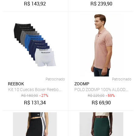
R$
143,92
R$
239,90
Patrocinado
Patrocinado
REEBOK
ZOOMP
Kit 10 Cuecas Boxer Reebok Microfibra Sortida
POLO ZOOMP 100% ALGODÃO
R$
180,90
- 27%
R$
229,00
- 69%
R$
131,34
R$
69,90