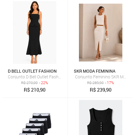
D BELL OUTLET FASHION
SKR MODA FEMININA
Conjunto D Bell Outlet Fashion Botões Frontais Preto
Conjunto Feminino SKR MODA Lin
R$
270,00
- 22%
R$
289,90
- 17%
R$
210,90
R$
239,90