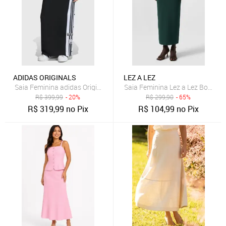
ADIDAS ORIGINALS
LEZ A LEZ
Saia Feminina adidas Originals Adibreak SK Preta
Saia Feminina Lez a Lez Boheme
R$
399,99
- 20%
R$
299,90
- 65%
R$
319,99
no Pix
R$
104,99
no Pix