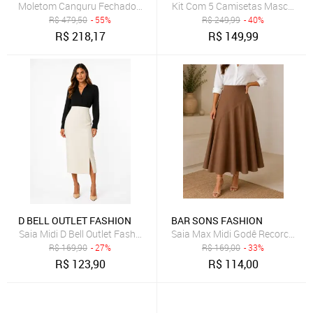
Moletom Canguru Fechado Logo
Kit Com 5 Camisetas Masculinas
R$
479,50
- 55%
R$
249,99
- 40%
R$
218,17
R$
149,99
D BELL OUTLET FASHION
BAR SONS FASHION
Saia Midi D Bell Outlet Fashion Fenda Off White
Saia Max Midi Godê Recorco Ass
R$
169,90
- 27%
R$
169,00
- 33%
R$
123,90
R$
114,00