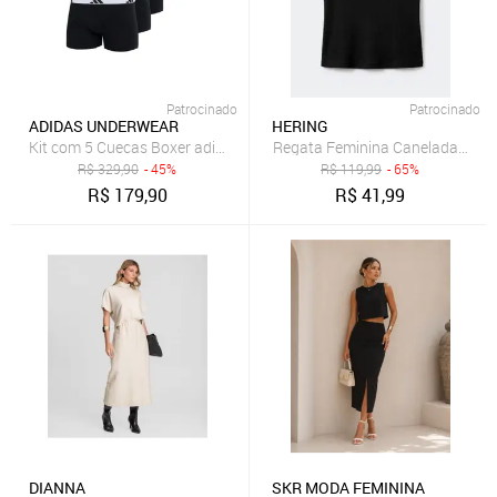
Patrocinado
Patrocinado
ADIDAS UNDERWEAR
HERING
Kit com 5 Cuecas Boxer adidas Underwear Preto
Regata Feminina Canelada Com 
R$
329,90
- 45%
R$
119,99
- 65%
R$
179,90
R$
41,99
DIANNA
SKR MODA FEMININA