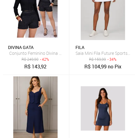
DIVINA GATA
FILA
Saia Mini Fila Future Sports Bra
R$
249,90
- 42%
R$
159,99
- 34%
R$
143,92
R$
104,99
no Pix