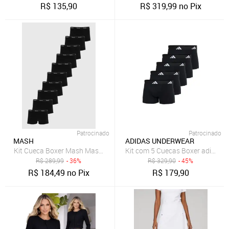
R$
135,90
R$
319,99
no Pix
Patrocinado
Patrocinado
MASH
ADIDAS UNDERWEAR
Kit Cueca Boxer Mash Masculina Cintura Elástica 10 Peças Preta
Kit com 5 Cuecas Boxer adidas 
R$
289,99
- 36%
R$
329,90
- 45%
R$
184,49
no Pix
R$
179,90