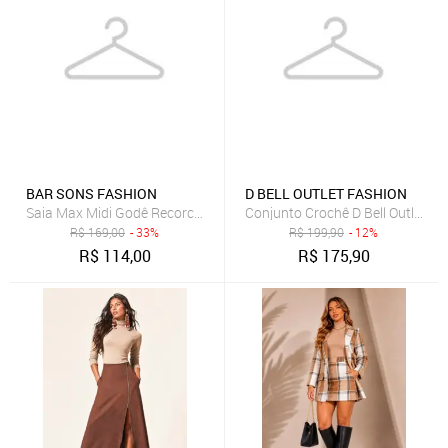
BAR SONS FASHION
D BELL OUTLET FASHION
Saia Max Midi Godê Recorco Assimetrico Cintura Alta em Linho Mi
Conjunto Crochê D Bell Outlet Fa
R$
169,00
- 33%
R$
199,90
- 12%
R$
114,00
R$
175,90