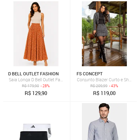
D BELL OUTLET FASHION
FS CONCEPT
Saia Longa D Bell Outlet Fashion Estampa Floral Laranja e Bege
Conjunto Blazer Curto e Short S
R$
179,90
- 28%
R$
209,99
- 43%
R$
129,90
R$
119,00