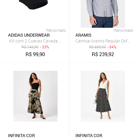
Patrocinado
Patrocinado
ADIDAS UNDERWEAR
ARAMIS
Kit com 2 Cuecas Cavada Baixa adidas Underwear Multicolorido
Camisa Aramis Regular Oxford 
R$
149,90
- 33%
R$
659,90
- 64%
R$
99,90
R$
239,92
INFINITA COR
INFINITA COR