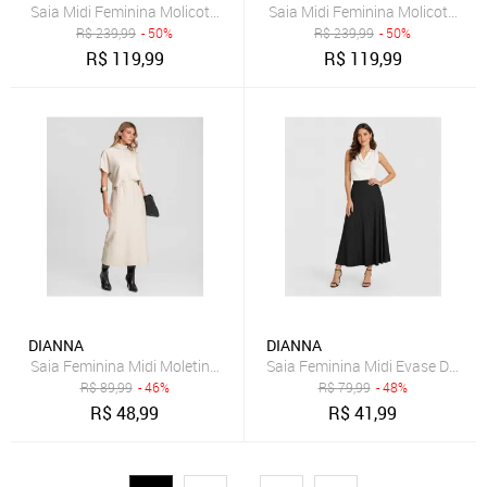
Saia Midi Feminina Molicotton Viscose Infinita Cor Verde
Saia Midi Feminina Molicotton Vi
R$
239,99
- 50%
R$
239,99
- 50%
R$
119,99
R$
119,99
DIANNA
DIANNA
Saia Feminina Midi Moletinho Texturizado Dianna Bege
Saia Feminina Midi Evase Dianna
R$
89,99
- 46%
R$
79,99
- 48%
R$
48,99
R$
41,99