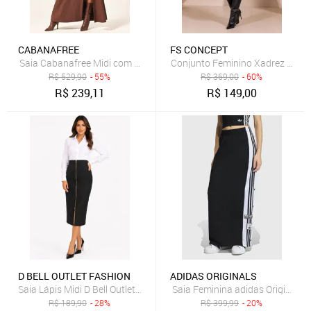
CABANAFREE
FS CONCEPT
Saia Cabanafree Midi com Zíper Marrom
Conjunto Feminino Xadrez Blazer
R$
529,90
- 55%
R$
369,00
- 60%
R$
239,11
R$
149,00
D BELL OUTLET FASHION
ADIDAS ORIGINALS
Saia Lápis Midi D Bell Outlet Fashion Com Zíper Preto
Saia Feminina adidas Originals 
R$
189,90
- 28%
R$
399,99
- 20%