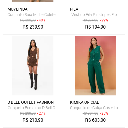
MUYLINDA
FILA
Conjunto Saia Midi e Colete Muy Linda Alfaiataria Feminina Azul Ma
Vestido Fila Pinstripes Flow II 
R$
399,90
- 40%
R$
274,90
- 29%
R$
239,90
R$
194,90
D BELL OUTLET FASHION
KIMIKA OFICIAL
Conjunto Feminino D Bell Outlet Fashion Colete e Saia Marrom
Conjunto de Calça Cós Alto e Col
R$
289,90
- 27%
R$
804,00
- 25%
R$
210,90
R$
603,00