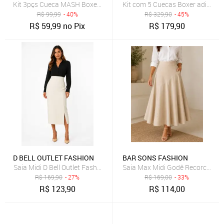
Kit 3pçs Cueca MASH Boxer Logo Cinza
Kit com 5 Cuecas Boxer adidas 
R$
99,99
- 40%
R$
329,90
- 45%
R$
59,99
no Pix
R$
179,90
D BELL OUTLET FASHION
BAR SONS FASHION
Saia Midi D Bell Outlet Fashion Fenda Off White
Saia Max Midi Godê Recorco Ass
R$
169,90
- 27%
R$
169,00
- 33%
R$
123,90
R$
114,00