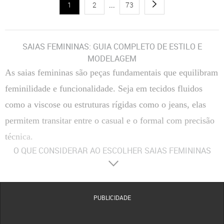
1
2
...
73
SAIAS FEMININAS: GUIA COMPLETO DE ESTILO E
MODELAGEM
As saias femininas são peças fundamentais que equilibram
feminilidade e funcionalidade. Seja em tecidos fluidos
como a viscose ou estruturas rígidas como o jeans, elas
permitem transitar entre o casual e o formal com precisão
técnica.
O QUE CONSIDERAR AO ESCOLHER SAIAS FEMININAS
Materiais
:
Composição Têxtil
A escolha entre fibras naturais, como algodão e viscose, ou
sintéticas, como o poliéster, define a respirabilidade e o caimento da peça no corpo.
Tecidos com elastano proporcionam maior flexibilidade, enquanto o crepe oferece uma
estrutura mais elegante e resistente a vincos.
PUBLICIDADE
Conforto
:
Modelagem e Ergonomia
O conforto é determinado pelo corte da cintura e pela
amplitude do movimento. Modelos com forro evitam transparências indesejadas, enquanto