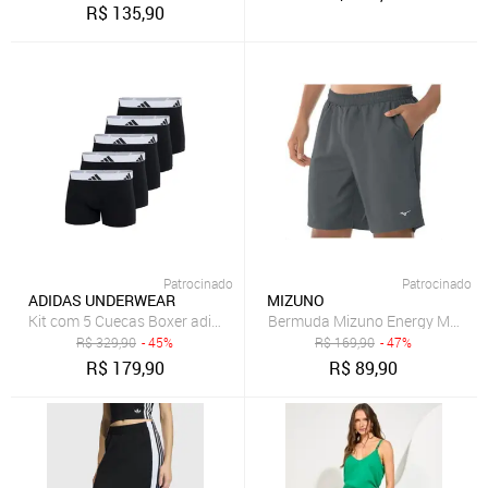
R$
135,90
Patrocinado
Patrocinado
ADIDAS UNDERWEAR
MIZUNO
Kit com 5 Cuecas Boxer adidas Underwear Preto
Bermuda Mizuno Energy M 7" Mas
R$
329,90
- 45%
R$
169,90
- 47%
R$
179,90
R$
89,90