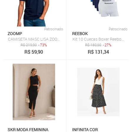
Patrocinado
Patrocinado
ZOOMP
REEBOK
CAMISETA MASC LISA ZOOMP
Kit 10 Cuecas Boxer Reebok Micr
R$
219,90
- 73%
R$
180,90
- 27%
R$
59,90
R$
131,34
SKR MODA FEMININA
INFINITA COR