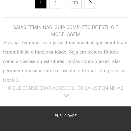
1
2
...
73
SAIAS FEMININAS: GUIA COMPLETO DE ESTILO E
MODELAGEM
As saias femininas são peças fundamentais que equilibram
feminilidade e funcionalidade. Seja em tecidos fluidos
como a viscose ou estruturas rígidas como o jeans, elas
permitem transitar entre o casual e o formal com precisão
técnica.
O QUE CONSIDERAR AO ESCOLHER SAIAS FEMININAS
Materiais
:
Composição Têxtil
A escolha entre fibras naturais, como algodão e viscose, ou
sintéticas, como o poliéster, define a respirabilidade e o caimento da peça no corpo.
Tecidos com elastano proporcionam maior flexibilidade, enquanto o crepe oferece uma
estrutura mais elegante e resistente a vincos.
PUBLICIDADE
Conforto
:
Modelagem e Ergonomia
O conforto é determinado pelo corte da cintura e pela
amplitude do movimento. Modelos com forro evitam transparências indesejadas, enquanto