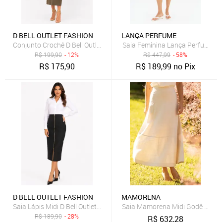
D BELL OUTLET FASHION
LANÇA PERFUME
Conjunto Crochê D Bell Outlet Fashion Verde
Saia Feminina Lança Perfume E
R$
199,90
- 12%
R$
447,99
- 58%
R$
175,90
R$
189,99
no Pix
D BELL OUTLET FASHION
MAMORENA
Saia Lápis Midi D Bell Outlet Fashion Com Zíper Preto
Saia Mamorena Midi Godê em Li
R$
189,90
- 28%
R$
632,28