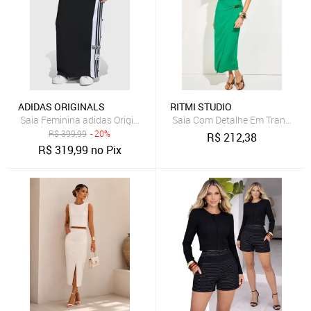
ADIDAS ORIGINALS
RITMI STUDIO
Saia Feminina adidas Originals Adibreak SK Preta
Saia Com Detalhe Em Transpasse
R$
399,99
- 20%
R$
212,38
R$
319,99
no Pix