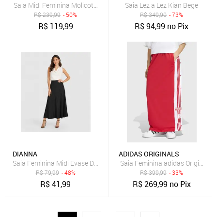
Saia Midi Feminina Molicotton Viscose Infinita Cor Preto
Saia Lez a Lez Kian Bege
R$
239,99
- 50%
R$
349,90
- 73%
R$
119,99
R$
94,99
no Pix
DIANNA
ADIDAS ORIGINALS
Saia Feminina Midi Evase Dianna Preto
Saia Feminina adidas Originals 
R$
79,99
- 48%
R$
399,99
- 33%
R$
41,99
R$
269,99
no Pix