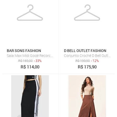
BAR SONS FASHION
D BELL OUTLET FASHION
Saia Max Midi Godê Recorco Assimetrico Cintura Alta em Linho Mi
Conjunto Crochê D Bell Outlet Fa
R$
169,00
- 33%
R$
199,90
- 12%
R$
114,00
R$
175,90