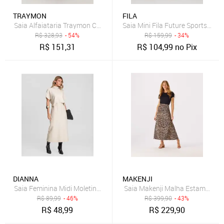
TRAYMON
FILA
Saia Alfaiataria Traymon Com Fenda Preto
Saia Mini Fila Future Sports Bra
R$
328,93
- 54%
R$
159,99
- 34%
R$
151,31
R$
104,99
no Pix
DIANNA
MAKENJI
Saia Feminina Midi Moletinho Texturizado Dianna Bege
Saia Makenji Malha Estampa On
R$
89,99
- 46%
R$
399,90
- 43%
R$
48,99
R$
229,90