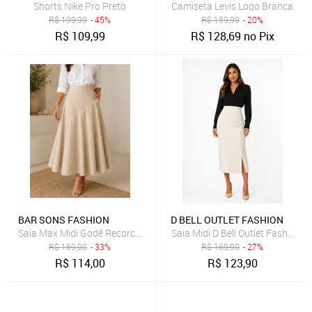
Shorts Nike Pro Preto
Camiseta Levis Logo Branca
R$
199,99
- 45%
R$
159,99
- 20%
R$
109,99
R$
128,69
no Pix
BAR SONS FASHION
D BELL OUTLET FASHION
Saia Max Midi Godê Recorco Assimetrico Cintura Alta em Linho Mis
Saia Midi D Bell Outlet Fashion 
R$
169,00
- 33%
R$
169,90
- 27%
R$
114,00
R$
123,90