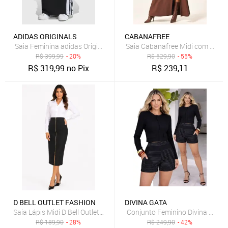
ADIDAS ORIGINALS
CABANAFREE
Saia Feminina adidas Originals Adibreak SK Preta
Saia Cabanafree Midi com Zípe
R$
399,99
- 20%
R$
529,90
- 55%
R$
319,99
no Pix
R$
239,11
D BELL OUTLET FASHION
DIVINA GATA
Saia Lápis Midi D Bell Outlet Fashion Com Zíper Preto
R$
189,90
- 28%
R$
249,90
- 42%