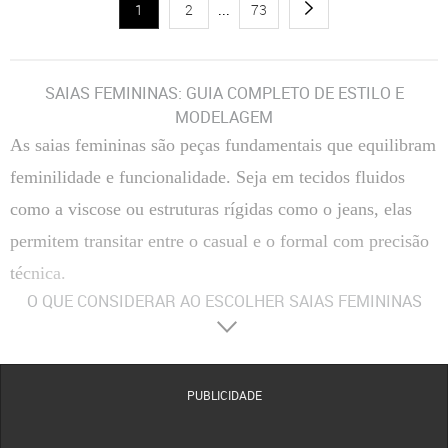
1
2
...
73
SAIAS FEMININAS: GUIA COMPLETO DE ESTILO E
MODELAGEM
As saias femininas são peças fundamentais que equilibram
feminilidade e funcionalidade. Seja em tecidos fluidos
como a viscose ou estruturas rígidas como o jeans, elas
permitem transitar entre o casual e o formal com precisão
técnica.
O QUE CONSIDERAR AO ESCOLHER SAIAS FEMININAS
Materiais
:
Composição Têxtil
A escolha entre fibras naturais, como algodão e viscose, ou
sintéticas, como o poliéster, define a respirabilidade e o caimento da peça no corpo.
Tecidos com elastano proporcionam maior flexibilidade, enquanto o crepe oferece uma
estrutura mais elegante e resistente a vincos.
PUBLICIDADE
Conforto
:
Modelagem e Ergonomia
O conforto é determinado pelo corte da cintura e pela
amplitude do movimento. Modelos com forro evitam transparências indesejadas, enquanto