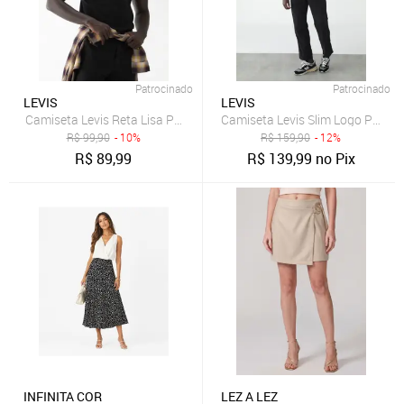
Patrocinado
Patrocinado
LEVIS
LEVIS
Camiseta Levis Reta Lisa Preta
Camiseta Levis Slim Logo Preta
R$
99,90
- 10%
R$
159,90
- 12%
R$
89,99
R$
139,99
no Pix
INFINITA COR
LEZ A LEZ