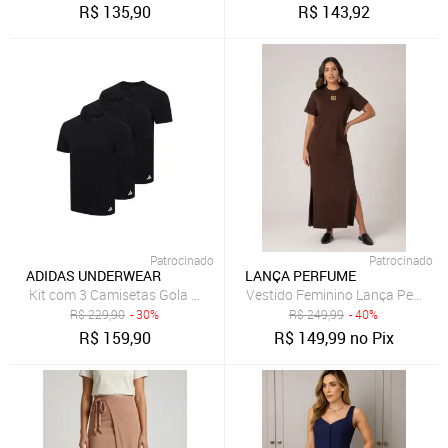
R$
135,90
R$
143,92
Patrocinado
Patrocinado
ADIDAS UNDERWEAR
LANÇA PERFUME
Kit com 3 Camisetas Gola Careca adidas Underwear Preto
Vestido Feminino Lança Perfum
R$
229,90
- 30%
R$
249,99
- 40%
R$
159,90
R$
149,99
no Pix