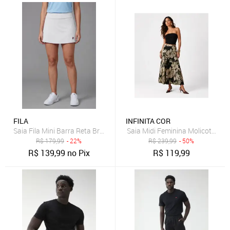
FILA
INFINITA COR
Saia Fila Mini Barra Reta Branca
Saia Midi Feminina Molicotton Vi
R$
179,99
- 22%
R$
239,99
- 50%
R$
139,99
no Pix
R$
119,99