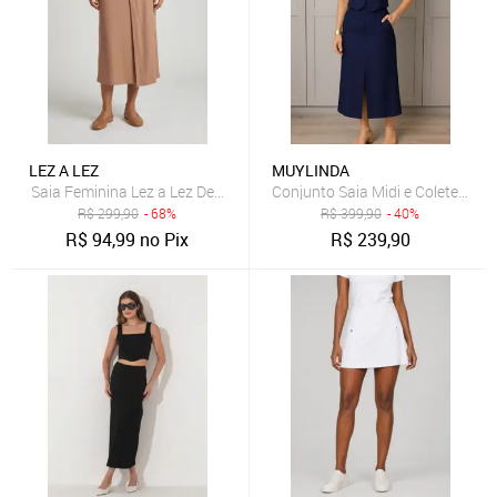
LEZ A LEZ
MUYLINDA
Saia Feminina Lez a Lez Detalhe Amarração Nude
Conjunto Saia Midi e Colete Muy 
R$
299,90
- 68%
R$
399,90
- 40%
R$
94,99
no Pix
R$
239,90