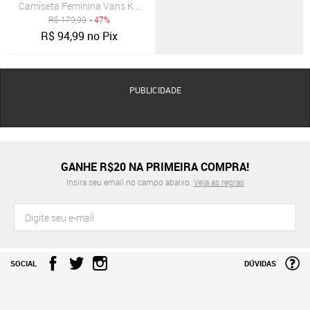
Camiseta Feminina Vans Knit Branca
R$
179,99
- 47%
R$
94,99
no Pix
PUBLICIDADE
GANHE R$20 NA PRIMEIRA COMPRA!
Insira seu email no campo abaixo.
Veja as regras
SOCIAL
DÚVIDAS