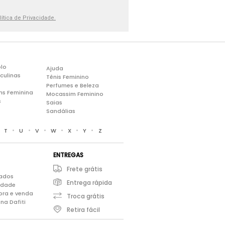
lítica de Privacidade.
lo
Ajuda
culinas
Tênis Feminino
Perfumes e Beleza
ns Feminina
Mocassim Feminino
s
Saias
Sandálias
•
•
•
•
•
•
•
T
U
V
W
X
Y
Z
ENTREGAS
Frete grátis
iados
Entrega rápida
cidade
pra e venda
Troca grátis
na Dafiti
Retira fácil