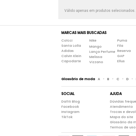
Válido apenas em produtos selecionados
MARCAS MAIS BUSCADAS
Colcci
Nike
Puma
Santa Lolla
Fila
Mango
Adidas
Reserva
Lança Perfume
Calvin Klein
GAP
Melissa
Capodarte
Ellus
Vizzano
•
•
•
•
Glossário de moda
A
B
C
D
SOCIAL
AJUDA
Dafiti Blog
Dúvidas frequ
Facebook
Atendimento
Instagram
Trocas e devo
TikTok
Mapa do site
Glossário da 
Termos de uso