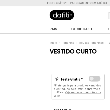
FRETE GRÁTIS*
PARCELAMENTO EM ATÉ 10X
PAIS
CLUBE DAFITI
F
Início
Feminino
Roupas Femininas
V
VESTIDO CURTO
Frete Grátis *
*Frete grátis para produtos vendidos
e entregues pela Dafiti, conforme a
política:
Veja regras e condições de
valor.