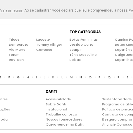
.
Ao se cadastrar, você declara que leu e compreendeu a nossa
Veja as regras.
Po
TOP CATEGORIAS
Tricae
Lacoste
Botas Femininas
Camisa Po
Democrata
Tommy Hilfiger
Vestido Curto
Botas Mas
Via Marte
Converse
Scarpin
Sapatênis
Forum
Tênis Masculino
Calça Jea
Ray-Ban
Bolsas
Sapatilha
•
•
•
•
•
•
•
•
•
•
•
•
•
•
E
F
G
H
I
J
K
L
M
N
O
P
Q
R
S
DAFITI
entes
Acessibilidade
Sustentabilidade
Sobre Dafiti
Programa de afil
luções
Institucional
Política de priva
Trabalhe conosco
Contrato de com
moda
Nossos fornecedores
É seguro comprar 
Quero vender na Dafiti
Anuncie Conosco