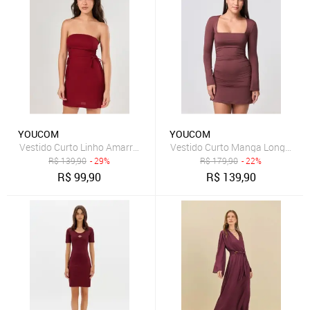
YOUCOM
YOUCOM
Vestido Curto Linho Amarrações Laterais
Vestido Curto Manga Longa Dec
R$
139,90
- 29%
R$
179,90
- 22%
R$
99,90
R$
139,90