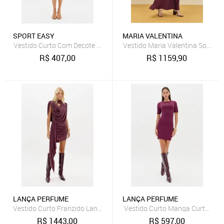
SPORT EASY
MARIA VALENTINA
Vestido Curto Com Decote U Sport Easy
Vestido Maria Valentina Solto 
R$
407,00
R$
1159,90
LANÇA PERFUME
LANÇA PERFUME
Vestido Curto Franzido Lança Perfume
Vestido Curto Manga Curta Ma
R$
1443,00
R$
597,00