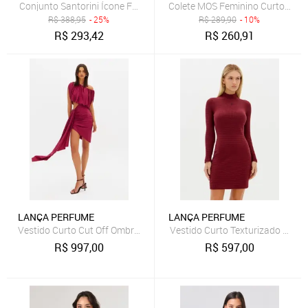
Conjunto Santorini Ícone Fashion Linho Cor Marsala
Colete MOS Feminino Curto de Al
R$
388,95
- 25%
R$
289,90
- 10%
R$
293,42
R$
260,91
LANÇA PERFUME
LANÇA PERFUME
Vestido Curto Cut Off Ombro Único Lança Perfume
Vestido Curto Texturizado Com
R$
997,00
R$
597,00