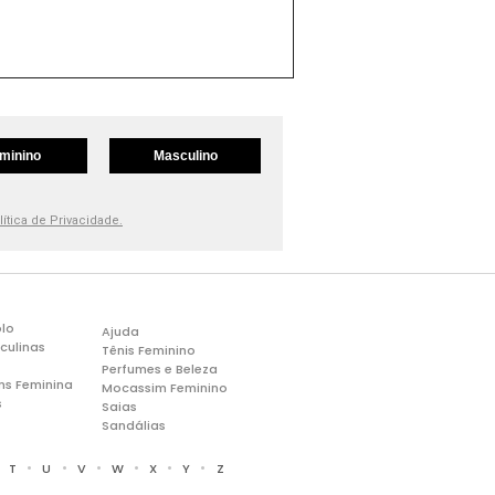
minino
Masculino
lítica de Privacidade.
lo
Ajuda
culinas
Tênis Feminino
Perfumes e Beleza
ns Feminina
Mocassim Feminino
s
Saias
Sandálias
•
•
•
•
•
•
•
T
U
V
W
X
Y
Z