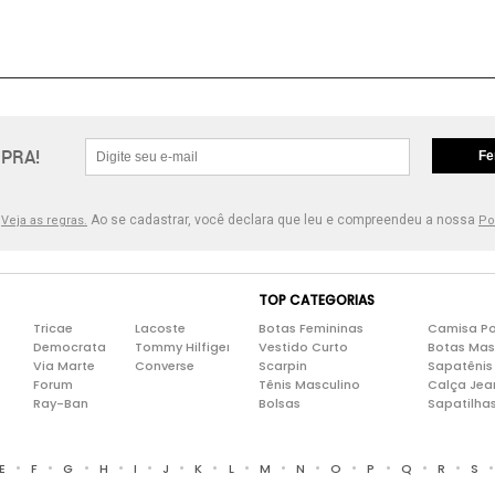
PRA!
Fe
.
Ao se cadastrar, você declara que leu e compreendeu a nossa
Veja as regras.
Po
TOP CATEGORIAS
Tricae
Lacoste
Botas Femininas
Camisa Po
Democrata
Tommy Hilfiger
Vestido Curto
Botas Mas
Via Marte
Converse
Scarpin
Sapatênis
Forum
Tênis Masculino
Calça Jea
Ray-Ban
Bolsas
Sapatilha
•
•
•
•
•
•
•
•
•
•
•
•
•
•
E
F
G
H
I
J
K
L
M
N
O
P
Q
R
S