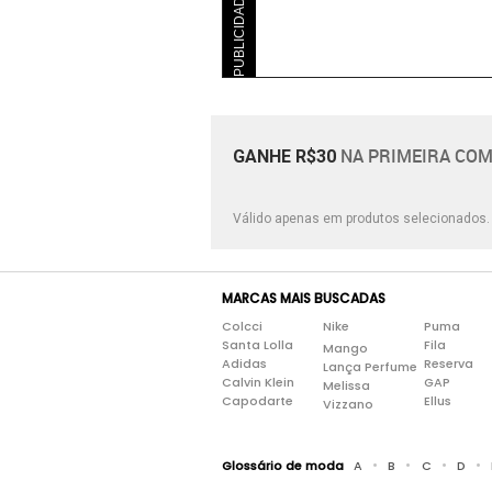
PUBLICIDADE
NA PRIMEIRA COM
GANHE R$30
Válido apenas em produtos selecionados
MARCAS MAIS BUSCADAS
Colcci
Nike
Puma
Santa Lolla
Fila
Mango
Adidas
Reserva
Lança Perfume
Calvin Klein
GAP
Melissa
Capodarte
Ellus
Vizzano
•
•
•
•
Glossário de moda
A
B
C
D