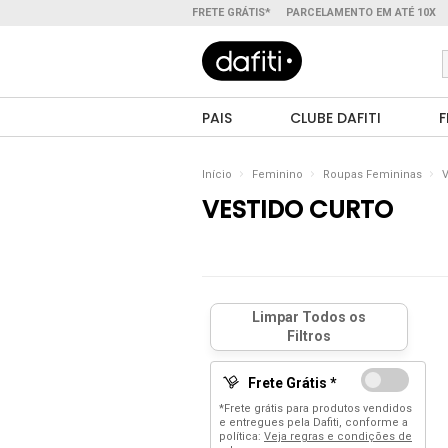
FRETE GRÁTIS*
PARCELAMENTO EM ATÉ 10X
PAIS
CLUBE DAFITI
F
Início
Feminino
Roupas Femininas
V
VESTIDO CURTO
Frete Grátis *
*Frete grátis para produtos vendidos
e entregues pela Dafiti, conforme a
política:
Veja regras e condições de