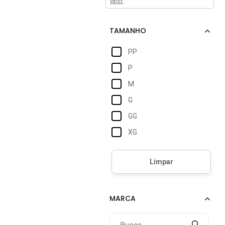
valor.
PP
P
M
G
GG
XG
40
42
G1
G2
G3