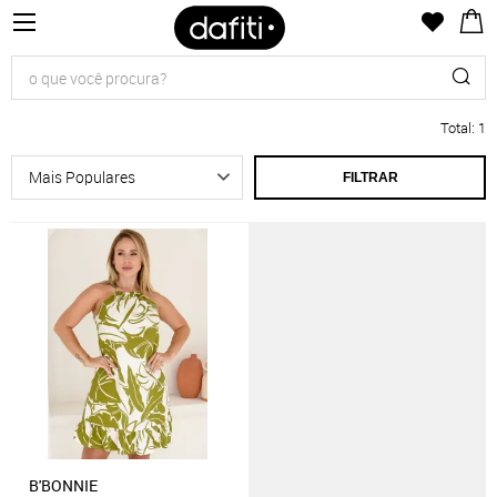
Total
:
1
FILTRAR
B'BONNIE