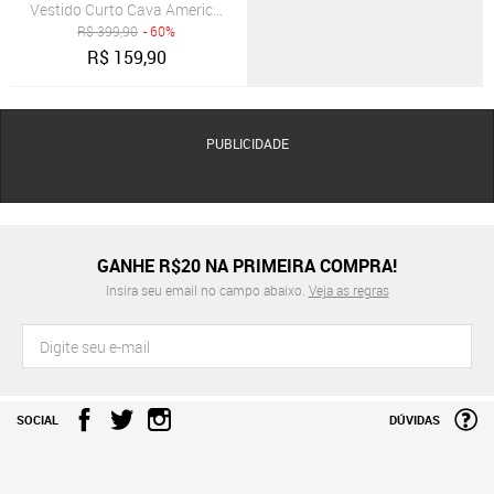
Vestido Curto Cava Americana e Alças B'Bonnie Alana Flolha
R$
399,90
- 60%
R$
159,90
PUBLICIDADE
GANHE R$20 NA PRIMEIRA COMPRA!
Insira seu email no campo abaixo.
Veja as regras
SOCIAL
DÚVIDAS