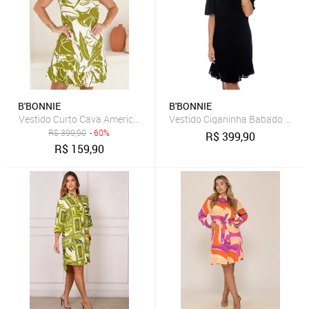
B'BONNIE
B'BONNIE
Vestido Curto Cava Americana e Alças B'Bonnie Alana Flolha
Vestido Ciganinha Babado na Ba
R$
399,90
- 60%
R$
399,90
R$
159,90