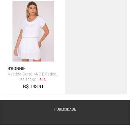
B'BONNIE
Vestido Curto M/C Elástico na Cintura B'Bonnie Stela Branco
R$
399,90
- 64%
R$
143,91
PUBLICIDADE