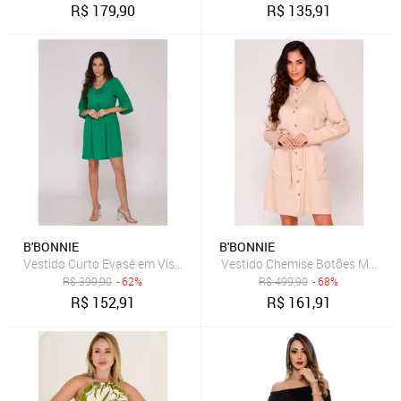
R$
179,90
R$
135,91
B'BONNIE
B'BONNIE
Vestido Curto Evasê em Viscose B’Bonnie Luna Verde
Vestido Chemise Botões M/L B’B
R$
399,90
- 62%
R$
499,90
- 68%
R$
152,91
R$
161,91