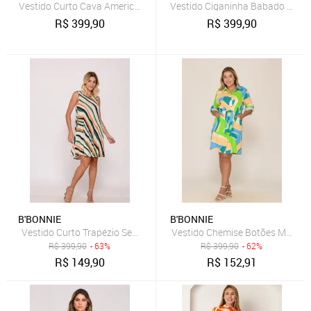
Vestido Curto Cava Americana e Alças B'Bonnie Alana Estampa Pre
Vestido Ciganinha Babado na Ba
R$
399,90
R$
399,90
B'BONNIE
B'BONNIE
Vestido Curto Trapézio Sem Manga B'Bonnie Sophia Listra Pistache
Vestido Chemise Botões M/L B’
R$
399,90
- 63%
R$
399,90
- 62%
R$
149,90
R$
152,91