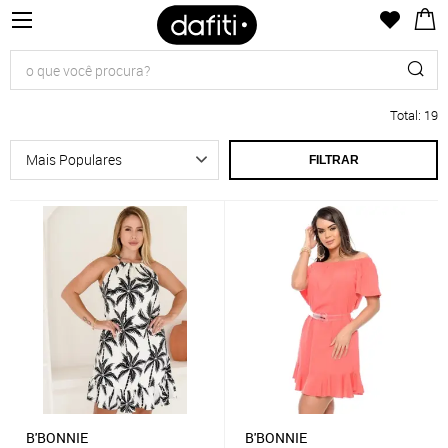
Total
:
19
FILTRAR
B'BONNIE
B'BONNIE