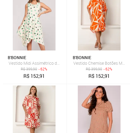
B'BONNIE
B'BONNIE
Vestido Midi Assimétrico de Alça B'Bonnie Mabel Poá Verde
Vestido Chemise Botões M/C B’
R$
399,90
- 62%
R$
399,90
- 62%
R$
152,91
R$
152,91