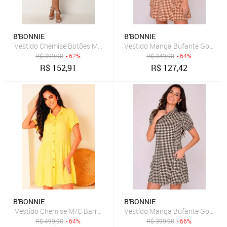
B'BONNIE
B'BONNIE
Vestido Chemise Botões M/C B’Bonnie Vitória Estampado Vermelho
Vestido Manga Bufante Gola Alt
R$
399,90
- 62%
R$
349,90
- 64%
R$
152,91
R$
127,42
B'BONNIE
B'BONNIE
Vestido Chemise M/C Barra Babado Botões B’Bonnie Ohana Amarel
Vestido Manga Bufante Gola Alt
R$
499,90
- 64%
R$
399,90
- 66%