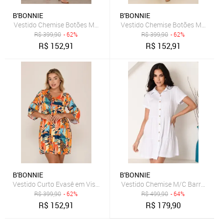
B'BONNIE
B'BONNIE
Vestido Chemise Botões M/C B’Bonnie Vitória Estampado Verde
Vestido Chemise Botões M/L B’
R$
399,90
- 62%
R$
399,90
- 62%
R$
152,91
R$
152,91
B'BONNIE
B'BONNIE
Vestido Curto Evasê em Viscose B’Bonnie Luna Estampa Colorido
Vestido Chemise M/C Barra Bab
R$
399,90
- 62%
R$
499,90
- 64%
R$
152,91
R$
179,90