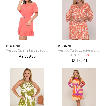
B'BONNIE
B'BONNIE
Vestido Ciganinha Babado na Barra B’Bonnie Tamara Coral
Vestido Curto Evasê em Viscose
R$
399,90
- 62%
R$
399,90
R$
152,91