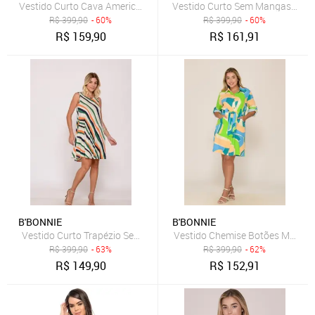
Vestido Curto Cava Americana e Alças B'Bonnie Alana Menta
Vestido Curto Sem Mangas B’Bon
R$
399,90
- 60%
R$
399,90
- 60%
R$
159,90
R$
161,91
B'BONNIE
B'BONNIE
Vestido Curto Trapézio Sem Manga B'Bonnie Sophia Listra Pistache
Vestido Chemise Botões M/L B’
R$
399,90
- 63%
R$
399,90
- 62%
R$
149,90
R$
152,91