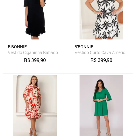
B'BONNIE
B'BONNIE
Vestido Ciganinha Babado na Barra B’Bonnie Tamara Preto
Vestido Curto Cava Americana e
R$
399,90
R$
399,90