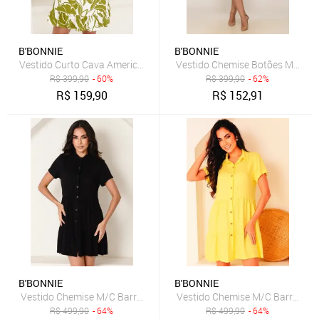
B'BONNIE
B'BONNIE
Vestido Curto Cava Americana e Alças B'Bonnie Alana Flolha
Vestido Chemise Botões M/L B’
R$
399,90
- 60%
R$
399,90
- 62%
R$
159,90
R$
152,91
B'BONNIE
B'BONNIE
Vestido Chemise M/C Barra Babado Botões B’Bonnie Ohana Preto
Vestido Chemise M/C Barra Bab
R$
499,90
- 64%
R$
499,90
- 64%