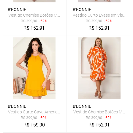
B'BONNIE
B'BONNIE
Vestido Chemise Botões M/C B’Bonnie Vitória Estampado Vermelho
Vestido Curto Evasê em Viscose 
R$
399,90
- 62%
R$
399,90
- 62%
R$
152,91
R$
152,91
B'BONNIE
B'BONNIE
Vestido Curto Cava Americana e Alças B'Bonnie Alana Mostarda
Vestido Chemise Botões M/C B’
R$
399,90
- 60%
R$
399,90
- 62%
R$
159,90
R$
152,91