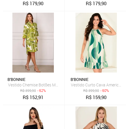
R$
179,90
R$
179,90
B'BONNIE
B'BONNIE
Vestido Chemise Botões M/C B’Bonnie Vitória Estampado Verde
Vestido Curto Cava Americana e
R$
399,90
- 62%
R$
399,90
- 60%
R$
152,91
R$
159,90