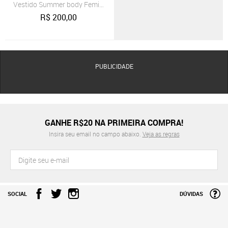
Vestido Summer body Feminino Midi Tomara Que Caia Tubinho Justo
R$
200,00
PUBLICIDADE
GANHE R$20 NA PRIMEIRA COMPRA!
Insira seu email no campo abaixo.
Veja as regras
SOCIAL
DÚVIDAS