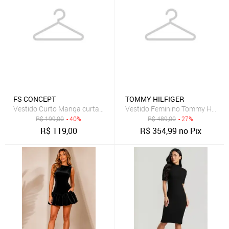
FS CONCEPT
TOMMY HILFIGER
Vestido Curto Manga curta Drapeado em Tule Estampa Bolinha Poa 
Vestido Feminino Tommy Hilfiger
R$
199,00
- 40%
R$
489,00
- 27%
R$
119,00
R$
354,99
no Pix