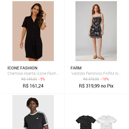
ÍCONE FASHION
FARM
Chemise Aberta Ícone Fashion Manga Curta Preta
Vestido Feminino FARM Alças Fi
R$
169,90
- 5%
R$
379,99
- 16%
R$
161,24
R$
319,99
no Pix