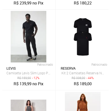
R$
239,99
no Pix
R$
180,22
Patrocinado
Patrocinado
LEVIS
RESERVA
Camiseta Levis Slim Logo Preta
Kit 2 Camisetas Reserva Notific
R$
159,90
- 12%
R$
338,00
- 44%
R$
139,99
no Pix
R$
189,00