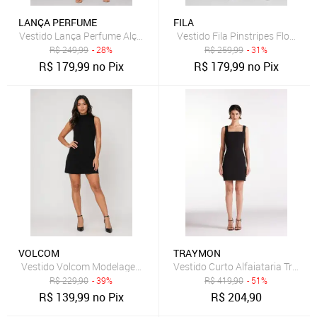
LANÇA PERFUME
FILA
Vestido Lança Perfume Alças Babados Lilás
Vestido Fila Pinstripes Flow II V
R$
249,99
- 28%
R$
259,99
- 31%
R$
179,99
no Pix
R$
179,99
no Pix
VOLCOM
TRAYMON
Vestido Volcom Modelagem Ajustada Preto
Vestido Curto Alfaiataria Traymon
R$
229,90
- 39%
R$
419,90
- 51%
R$
139,99
no Pix
R$
204,90