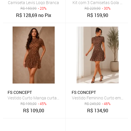
Camiseta Levis Logo Branca
Kit com 3 Camisetas Gola Carec
R$
159,99
- 20%
R$
229,90
- 30%
R$
128,69
no Pix
R$
159,90
FS CONCEPT
FS CONCEPT
Vestido Curto Manga curta Drapeado em Tule Estampa Bolinha Poa
R$
199,00
- 45%
R$
249,00
- 46%
R$
109,00
R$
134,90