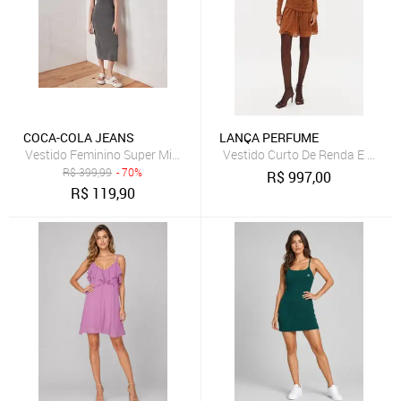
COCA-COLA JEANS
LANÇA PERFUME
Vestido Feminino Super Midi Lavado Coca-Cola Jeans Preto Deep
Vestido Curto De Renda E Man
R$
399,99
- 70%
R$
997,00
R$
119,90