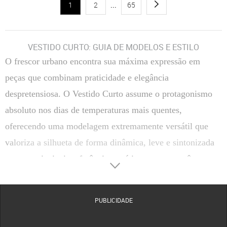
1
2
...
65
VESTIDO CURTO: GUIA DE MODELOS E ESTILO
O frescor urbano encontra sua máxima expressão em
peças que combinam praticidade e elegância
despretensiosa. O Vestido Curto assume o protagonismo
absoluto nos dias de temperaturas mais quentes,
oferecendo uma modelagem extremamente versátil que
valoriza a silhueta de forma dinâmica, leve e sintonizada
com as principais referências estéticas contemporâneas.
Cortado com maestria para acompanhar os movimentos do
corpo com total naturalidade, esse clássico do closet
PUBLICIDADE
feminino une a sofisticação tátil de tecidos selecionados a
propostas visuais que capturam o espírito livre das ruas. É