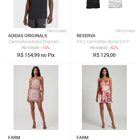
Patrocinado
Patrocinado
ADIDAS ORIGINALS
RESERVA
Camiseta adidas Originals 3 Stripes Preta
Kit 2 Camisetas Bolso Cb Pica-
R$
179,99
- 14%
R$
338,00
- 62%
R$
154,99
no Pix
R$
129,00
FARM
FARM