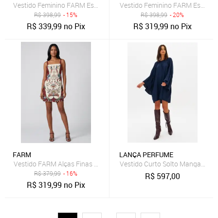
Vestido Feminino FARM Estampa Floral Rosa
Vestido Feminino FARM Estampa
R$
398,99
- 15%
R$
398,99
- 20%
R$
339,99
no Pix
R$
319,99
no Pix
FARM
LANÇA PERFUME
Vestido FARM Alças Finas Estampa Floral Vermelho
Vestido Curto Solto Manga Long
R$
379,99
- 16%
R$
597,00
R$
319,99
no Pix