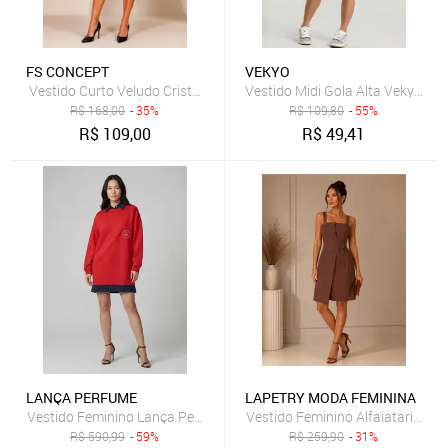
FS CONCEPT
VEKYO
Vestido Curto Veludo Cristal Balonê Sem Manga Festa Preto
Vestido Midi Gola Alta Vekyo Ca
R$
168,00
- 35%
R$
109,80
- 55%
R$
109,00
R$
49,41
LANÇA PERFUME
LAPETRY MODA FEMININA
Vestido Feminino Lança Perfume Moletom Curto Oversized Vermelh
R$
590,99
- 59%
R$
259,90
- 31%