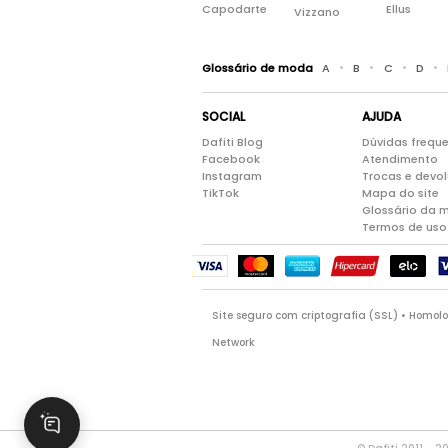
Capodarte
Ellus
Vizzano
•
•
•
•
Glossário de moda
A
B
C
D
SOCIAL
AJUDA
Dafiti Blog
Dúvidas frequ
Facebook
Atendimento
Instagram
Trocas e devo
TikTok
Mapa do site
Glossário da 
Termos de uso
Site seguro com criptografia (SSL) • Homo
Network