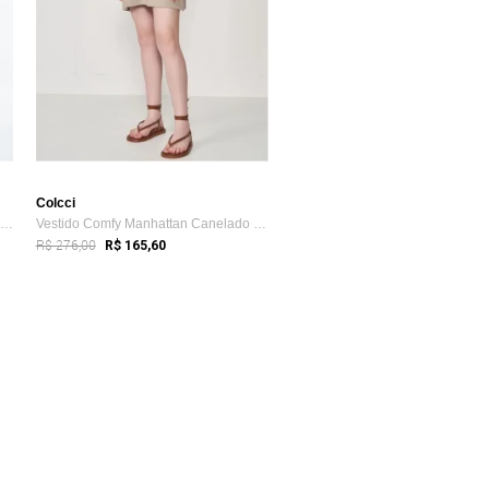
Colcci
Vestido T-shirt Encurtado Com Estampa Fr...
Vestido Comfy Manhattan Canelado Gola Al...
R$ 276,00
R$ 165,60