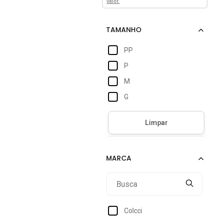
valor.
PP
P
M
G
Colcci