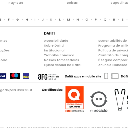
Ray-Ban
Bolsas
Sapatilha
•
•
•
•
•
•
•
•
•
•
•
•
•
•
E
F
G
H
I
J
K
L
M
N
O
P
Q
R
S
DAFITI
entes
Acessibilidade
Sustentabilidade
Sobre Dafiti
Programa de afil
luções
Institucional
Política de priva
Trabalhe conosco
Contrato de com
moda
Nossos fornecedores
É seguro comprar 
Quero vender na Dafiti
Anuncie Conosco
Dafi
Dafiti apps e mobile site
Certificados
logado pela USERTrust