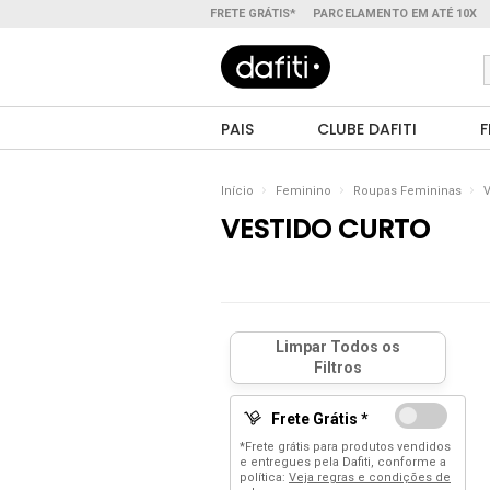
FRETE GRÁTIS*
PARCELAMENTO EM ATÉ 10X
PAIS
CLUBE DAFITI
F
Início
Feminino
Roupas Femininas
V
VESTIDO CURTO
Frete Grátis *
*Frete grátis para produtos vendidos
e entregues pela Dafiti, conforme a
política:
Veja regras e condições de