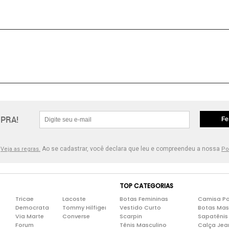
PRA!
Fe
.
Ao se cadastrar, você declara que leu e compreendeu a nossa
Veja as regras.
Po
TOP CATEGORIAS
Tricae
Lacoste
Botas Femininas
Camisa Po
Democrata
Tommy Hilfiger
Vestido Curto
Botas Mas
Via Marte
Converse
Scarpin
Sapatênis
Forum
Tênis Masculino
Calça Jea