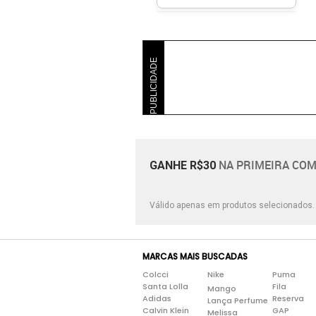
Futfanatics
Griff Modas
Grupo Lunelli
PUBLICIDADE
Guess
Hering Store
Ícone Fashion
Lança Perfume
Liage
NA PRIMEIRA COM
GANHE R$30
Loja Oficial Da Marca
Lojas Gang
Válido apenas em produtos selecionados
Malwee
Marinaegabriella
MARCAS MAIS BUSCADAS
Colcci
Nike
Puma
Santa Lolla
Fila
Mango
Adidas
Reserva
Lança Perfume
Calvin Klein
GAP
Melissa