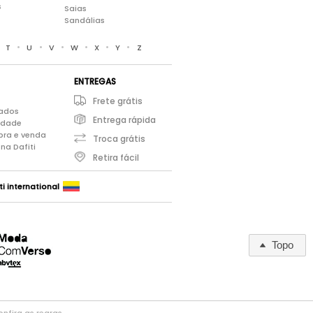
s
Saias
Sandálias
•
•
•
•
•
•
•
T
U
V
W
X
Y
Z
ENTREGAS
Frete grátis
iados
Entrega rápida
cidade
pra e venda
Troca grátis
na Dafiti
Retira fácil
ti international
Topo