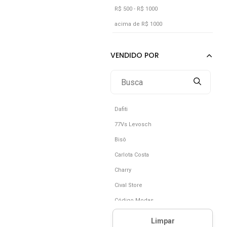
R$ 500 - R$ 1000
acima de R$ 1000
Dafiti
77Vs Levosch
Bisô
Carlota Costa
Charry
Cival Store
Código Modas
Fila Brasil Ltda