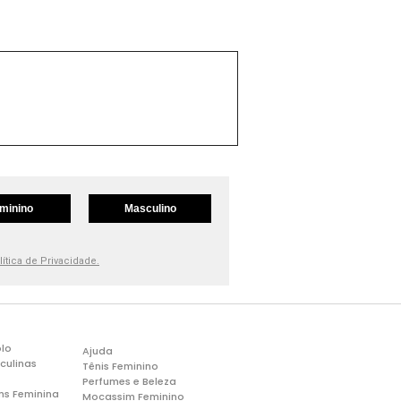
minino
Masculino
lítica de Privacidade.
lo
Ajuda
culinas
Tênis Feminino
Perfumes e Beleza
ns Feminina
Mocassim Feminino